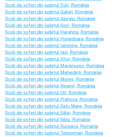
Școli de șoferi din județul
Dolj
, România
Școli de șoferi din județul
Galați
, România
Școli de șoferi din județul
Giurgiu
, România
Școli de șoferi din județul
Gorj
, România
Școli de șoferi din județul
Harghita
, România
Școli de șoferi din județul
Hunedoara
, România
Școli de șoferi din județul
Ialomița
, România
Școli de șoferi din județul
Iași
, România
Școli de șoferi din județul
Ilfov
, România
Școli de șoferi din județul
Maramureș
, România
Școli de șoferi din județul
Mehedinți
, România
Școli de șoferi din județul
Mureș
, România
Școli de șoferi din județul
Neamț
, România
Școli de șoferi din județul
Olt
, România
Școli de șoferi din județul
Prahova
, România
Școli de șoferi din județul
Satu Mare
, România
Școli de șoferi din județul
Sălaj
, România
Școli de șoferi din județul
Sibiu
, România
Școli de șoferi din județul
Suceava
, România
Școli de șoferi din județul
Teleorman
, România