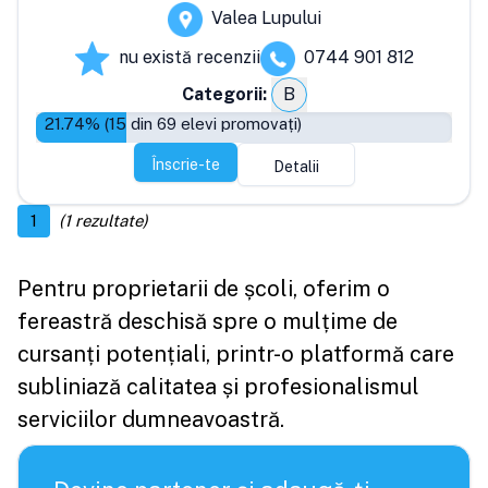
Valea Lupului
nu există recenzii
0744 901 812
Categorii:
B
21.74
% (
15
din
69
elevi promovați)
Înscrie-te
Detalii
1
(
1
rezultate)
Pentru proprietarii de școli, oferim o
fereastră deschisă spre o mulțime de
cursanți potențiali, printr-o platformă care
subliniază calitatea și profesionalismul
serviciilor dumneavoastră.