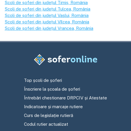
Școli de șoferi din județul
Timiș
, România
Școli de șoferi din județul
Tulcea
, România
Școli de șoferi din județul
Vaslui
, România
Școli de șoferi din județul
Vîlcea
, România
Școli de șoferi din județul
Vrancea
, România
Top școli de șoferi
Înscriere la școala de șoferi
Întrebări chestionare DRPCIV și Atestate
Indicatoare și marcaje rutiere
Curs de legislație rutieră
Codul rutier actualizat