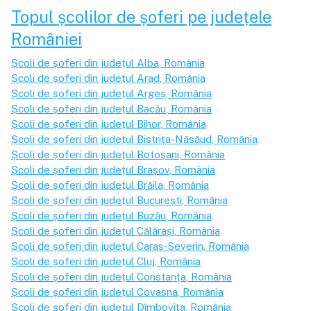
Topul școlilor de șoferi pe județele
României
Școli de șoferi din județul
Alba
, România
Școli de șoferi din județul
Arad
, România
Școli de șoferi din județul
Argeș
, România
Școli de șoferi din județul
Bacău
, România
Școli de șoferi din județul
Bihor
, România
Școli de șoferi din județul
Bistrița-Năsăud
, România
Școli de șoferi din județul
Botoșani
, România
Școli de șoferi din județul
Brașov
, România
Școli de șoferi din județul
Brăila
, România
Școli de șoferi din județul
București
, România
Școli de șoferi din județul
Buzău
, România
Școli de șoferi din județul
Călărași
, România
Școli de șoferi din județul
Caraș-Severin
, România
Școli de șoferi din județul
Cluj
, România
Școli de șoferi din județul
Constanța
, România
Școli de șoferi din județul
Covasna
, România
Școli de șoferi din județul
Dîmbovița
, România