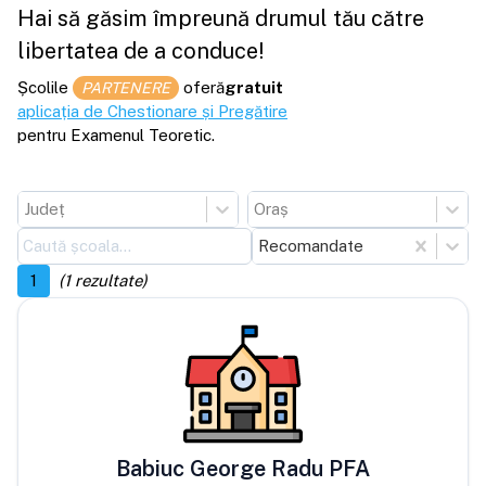
Hai să găsim împreună drumul tău către
libertatea de a conduce!
Școlile
oferă
gratuit
PARTENERE
aplicația de Chestionare și Pregătire
pentru Examenul Teoretic.
Județ
Oraș
Recomandate
1
(
1
rezultate)
Babiuc George Radu PFA