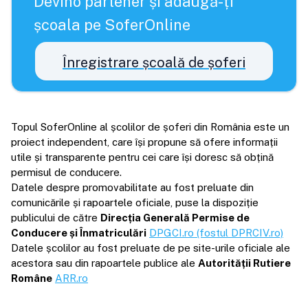
Devino partener și adaugă-ți
școala pe SoferOnline
Înregistrare școală de șoferi
Topul SoferOnline al școlilor de șoferi din România este un
proiect independent, care își propune să ofere informații
utile și transparente pentru cei care își doresc să obțină
permisul de conducere.
Datele despre promovabilitate au fost preluate din
comunicările și rapoartele oficiale, puse la dispoziție
publicului de către
Direcția Generală Permise de
Conducere și Înmatriculări
DPGCI.ro (fostul DPRCIV.ro)
Datele școlilor au fost preluate de pe site-urile oficiale ale
acestora sau din rapoartele publice ale
Autorității Rutiere
Române
ARR.ro