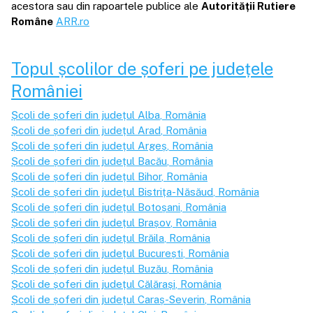
acestora sau din rapoartele publice ale
Autorității Rutiere
Române
ARR.ro
Topul școlilor de șoferi pe județele
României
Școli de șoferi din județul
Alba
, România
Școli de șoferi din județul
Arad
, România
Școli de șoferi din județul
Argeș
, România
Școli de șoferi din județul
Bacău
, România
Școli de șoferi din județul
Bihor
, România
Școli de șoferi din județul
Bistrița-Năsăud
, România
Școli de șoferi din județul
Botoșani
, România
Școli de șoferi din județul
Brașov
, România
Școli de șoferi din județul
Brăila
, România
Școli de șoferi din județul
București
, România
Școli de șoferi din județul
Buzău
, România
Școli de șoferi din județul
Călărași
, România
Școli de șoferi din județul
Caraș-Severin
, România