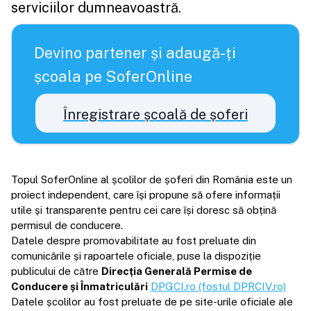
serviciilor dumneavoastră.
Devino partener și adaugă-ți
școala pe SoferOnline
Înregistrare școală de șoferi
Topul SoferOnline al școlilor de șoferi din România este un
proiect independent, care își propune să ofere informații
utile și transparente pentru cei care își doresc să obțină
permisul de conducere.
Datele despre promovabilitate au fost preluate din
comunicările și rapoartele oficiale, puse la dispoziție
publicului de către
Direcția Generală Permise de
Conducere și Înmatriculări
DPGCI.ro (fostul DPRCIV.ro)
Datele școlilor au fost preluate de pe site-urile oficiale ale