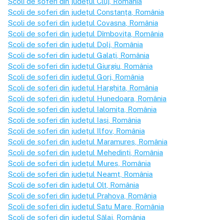
Școli de șoferi din județul
Cluj
, România
Școli de șoferi din județul
Constanța
, România
Școli de șoferi din județul
Covasna
, România
Școli de șoferi din județul
Dîmbovița
, România
Școli de șoferi din județul
Dolj
, România
Școli de șoferi din județul
Galați
, România
Școli de șoferi din județul
Giurgiu
, România
Școli de șoferi din județul
Gorj
, România
Școli de șoferi din județul
Harghita
, România
Școli de șoferi din județul
Hunedoara
, România
Școli de șoferi din județul
Ialomița
, România
Școli de șoferi din județul
Iași
, România
Școli de șoferi din județul
Ilfov
, România
Școli de șoferi din județul
Maramureș
, România
Școli de șoferi din județul
Mehedinți
, România
Școli de șoferi din județul
Mureș
, România
Școli de șoferi din județul
Neamț
, România
Școli de șoferi din județul
Olt
, România
Școli de șoferi din județul
Prahova
, România
Școli de șoferi din județul
Satu Mare
, România
Școli de șoferi din județul
Sălaj
, România