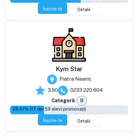
Înscrie-te
Detalii
Kym Star
Piatra Neamț
3.50
0233 220 604
Categorii:
B
28.81
% (
17
din
59
elevi promovați)
Înscrie-te
Detalii