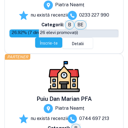
Piatra Neamț
nu există recenzii
0233 227 990
Categorii:
B
BE
26.92
% (
7
din
26
elevi promovați)
Înscrie-te
Detalii
PARTENER
Puiu Dan Marian PFA
Piatra Neamț
nu există recenzii
0744 697 213