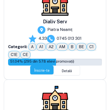
Dialiv Serv
Piatra Neamț
4.33
0745 013 301
Categorii:
A
A1
A2
AM
B
BE
C1
C1E
CE
51.04
% (
295
din
578
elevi promovați)
Înscrie-te
Detalii