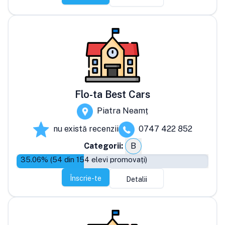
Flo-ta Best Cars
Piatra Neamț
nu există recenzii
0747 422 852
Categorii:
B
35.06
% (
54
din
154
elevi promovați)
Înscrie-te
Detalii