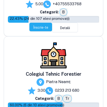
5.00
+40755533768
Categorii:
B
22.43
% (
24
din
107
elevi promovați)
Înscrie-te
Detalii
Colegiul Tehnic Forestier
Piatra Neamț
3.00
0233 213 680
Categorii:
B
Tr
60.00
% (
6
din
10
elevi promovați)