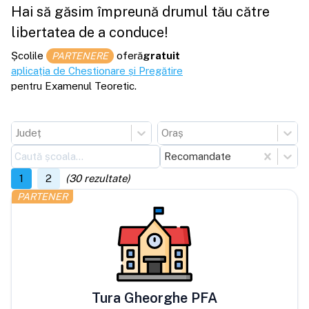
Hai să găsim împreună drumul tău către
libertatea de a conduce!
Școlile
oferă
gratuit
PARTENERE
aplicația de Chestionare și Pregătire
pentru Examenul Teoretic.
Județ
Oraș
Recomandate
1
2
(
30
rezultate)
PARTENER
Tura Gheorghe PFA