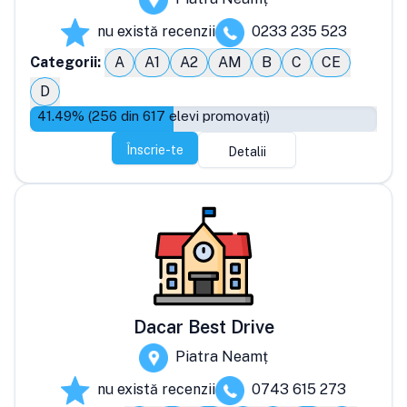
nu există recenzii
0233 235 523
Categorii:
A
A1
A2
AM
B
C
CE
D
41.49
% (
256
din
617
elevi promovați)
Înscrie-te
Detalii
Dacar Best Drive
Piatra Neamț
nu există recenzii
0743 615 273