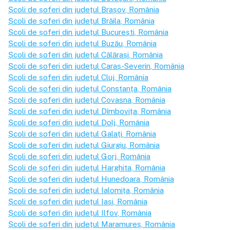
Școli de șoferi din județul
Brașov
, România
Școli de șoferi din județul
Brăila
, România
Școli de șoferi din județul
București
, România
Școli de șoferi din județul
Buzău
, România
Școli de șoferi din județul
Călărași
, România
Școli de șoferi din județul
Caraș-Severin
, România
Școli de șoferi din județul
Cluj
, România
Școli de șoferi din județul
Constanța
, România
Școli de șoferi din județul
Covasna
, România
Școli de șoferi din județul
Dîmbovița
, România
Școli de șoferi din județul
Dolj
, România
Școli de șoferi din județul
Galați
, România
Școli de șoferi din județul
Giurgiu
, România
Școli de șoferi din județul
Gorj
, România
Școli de șoferi din județul
Harghita
, România
Școli de șoferi din județul
Hunedoara
, România
Școli de șoferi din județul
Ialomița
, România
Școli de șoferi din județul
Iași
, România
Școli de șoferi din județul
Ilfov
, România
Școli de șoferi din județul
Maramureș
, România