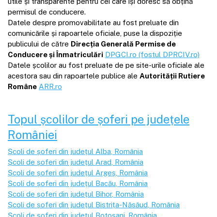
utile și transparente pentru cei care își doresc să obțină
permisul de conducere.
Datele despre promovabilitate au fost preluate din
comunicările și rapoartele oficiale, puse la dispoziție
publicului de către
Direcția Generală Permise de
Conducere și Înmatriculări
DPGCI.ro (fostul DPRCIV.ro)
Datele școlilor au fost preluate de pe site-urile oficiale ale
acestora sau din rapoartele publice ale
Autorității Rutiere
Române
ARR.ro
Topul școlilor de șoferi pe județele
României
Școli de șoferi din județul
Alba
, România
Școli de șoferi din județul
Arad
, România
Școli de șoferi din județul
Argeș
, România
Școli de șoferi din județul
Bacău
, România
Școli de șoferi din județul
Bihor
, România
Școli de șoferi din județul
Bistrița-Năsăud
, România
Școli de șoferi din județul
Botoșani
, România