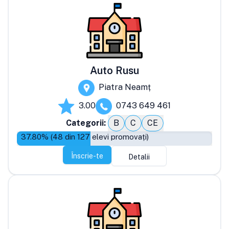
Auto Rusu
Piatra Neamț
3.00
0743 649 461
Categorii:
B
C
CE
37.80
% (
48
din
127
elevi promovați)
Înscrie-te
Detalii