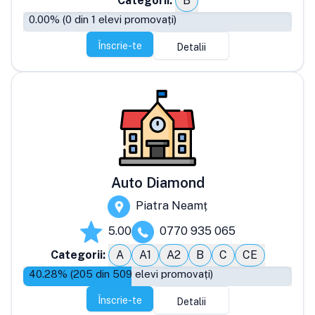
Categorii:
B
0.00
% (
0
din
1
elevi promovați)
Înscrie-te
Detalii
Auto Diamond
Piatra Neamț
5.00
0770 935 065
Categorii:
A
A1
A2
B
C
CE
40.28
% (
205
din
509
elevi promovați)
Înscrie-te
Detalii