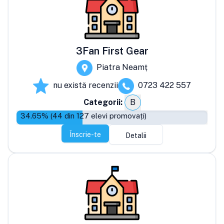
3Fan First Gear
Piatra Neamț
nu există recenzii
0723 422 557
Categorii:
B
34.65
% (
44
din
127
elevi promovați)
Înscrie-te
Detalii