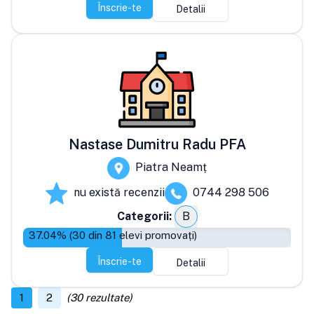
Înscrie-te
Detalii
Nastase Dumitru Radu PFA
Piatra Neamț
nu există recenzii
0744 298 506
Categorii:
B
37.04
% (
30
din
81
elevi promovați)
Înscrie-te
Detalii
1
2
(
30
rezultate)