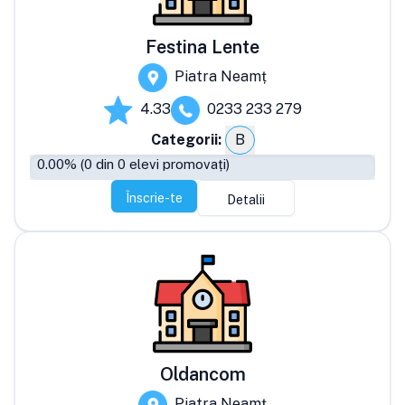
Festina Lente
Piatra Neamț
4.33
0233 233 279
Categorii:
B
0.00
% (
0
din
0
elevi promovați)
Înscrie-te
Detalii
Oldancom
Piatra Neamț