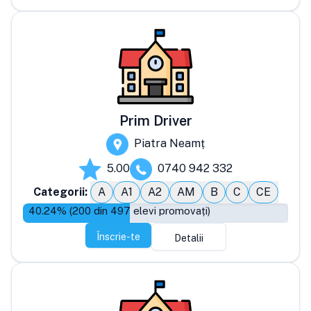
Prim Driver
Piatra Neamț
5.00
0740 942 332
Categorii:
A
A1
A2
AM
B
C
CE
40.24
% (
200
din
497
elevi promovați)
Înscrie-te
Detalii