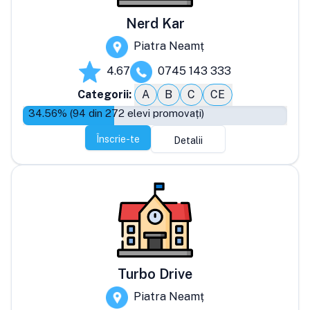
Nerd Kar
Piatra Neamț
4.67
0745 143 333
Categorii:
A
B
C
CE
34.56
% (
94
din
272
elevi promovați)
Înscrie-te
Detalii
Turbo Drive
Piatra Neamț