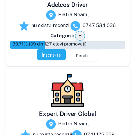
Adelcos Driver
Piatra Neamț
nu există recenzii
0747 584 036
Categorii:
B
30.71
% (
39
din
127
elevi promovați)
Înscrie-te
Detalii
Expert Driver Global
Piatra Neamț
nu există recenzii
0741 175 559