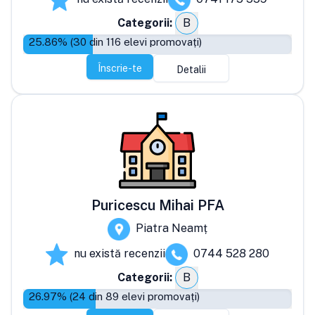
Categorii:
B
25.86
% (
30
din
116
elevi promovați)
Înscrie-te
Detalii
Puricescu Mihai PFA
Piatra Neamț
nu există recenzii
0744 528 280
Categorii:
B
26.97
% (
24
din
89
elevi promovați)