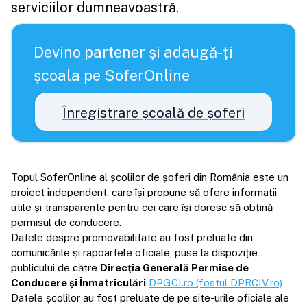
serviciilor dumneavoastră.
Devino partener și adaugă-ți
școala pe SoferOnline
Înregistrare școală de șoferi
Topul SoferOnline al școlilor de șoferi din România este un
proiect independent, care își propune să ofere informații
utile și transparente pentru cei care își doresc să obțină
permisul de conducere.
Datele despre promovabilitate au fost preluate din
comunicările și rapoartele oficiale, puse la dispoziție
publicului de către
Direcția Generală Permise de
Conducere și Înmatriculări
DPGCI.ro (fostul DPRCIV.ro)
Datele școlilor au fost preluate de pe site-urile oficiale ale