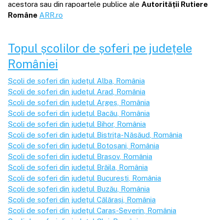
acestora sau din rapoartele publice ale
Autorității Rutiere
Române
ARR.ro
Topul școlilor de șoferi pe județele
României
Școli de șoferi din județul
Alba
, România
Școli de șoferi din județul
Arad
, România
Școli de șoferi din județul
Argeș
, România
Școli de șoferi din județul
Bacău
, România
Școli de șoferi din județul
Bihor
, România
Școli de șoferi din județul
Bistrița-Năsăud
, România
Școli de șoferi din județul
Botoșani
, România
Școli de șoferi din județul
Brașov
, România
Școli de șoferi din județul
Brăila
, România
Școli de șoferi din județul
București
, România
Școli de șoferi din județul
Buzău
, România
Școli de șoferi din județul
Călărași
, România
Școli de șoferi din județul
Caraș-Severin
, România