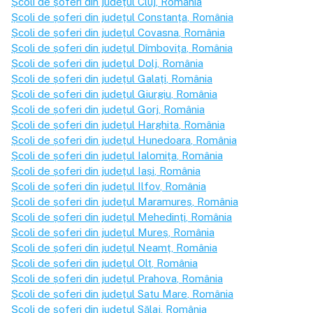
Școli de șoferi din județul
Cluj
, România
Școli de șoferi din județul
Constanța
, România
Școli de șoferi din județul
Covasna
, România
Școli de șoferi din județul
Dîmbovița
, România
Școli de șoferi din județul
Dolj
, România
Școli de șoferi din județul
Galați
, România
Școli de șoferi din județul
Giurgiu
, România
Școli de șoferi din județul
Gorj
, România
Școli de șoferi din județul
Harghita
, România
Școli de șoferi din județul
Hunedoara
, România
Școli de șoferi din județul
Ialomița
, România
Școli de șoferi din județul
Iași
, România
Școli de șoferi din județul
Ilfov
, România
Școli de șoferi din județul
Maramureș
, România
Școli de șoferi din județul
Mehedinți
, România
Școli de șoferi din județul
Mureș
, România
Școli de șoferi din județul
Neamț
, România
Școli de șoferi din județul
Olt
, România
Școli de șoferi din județul
Prahova
, România
Școli de șoferi din județul
Satu Mare
, România
Școli de șoferi din județul
Sălaj
, România