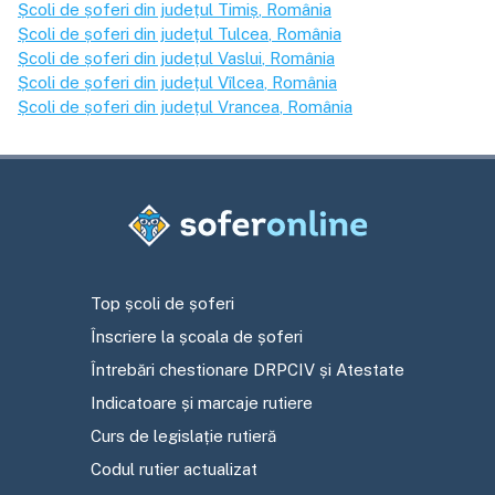
Școli de șoferi din județul
Timiș
, România
Școli de șoferi din județul
Tulcea
, România
Școli de șoferi din județul
Vaslui
, România
Școli de șoferi din județul
Vîlcea
, România
Școli de șoferi din județul
Vrancea
, România
Top școli de șoferi
Înscriere la școala de șoferi
Întrebări chestionare DRPCIV și Atestate
Indicatoare și marcaje rutiere
Curs de legislație rutieră
Codul rutier actualizat