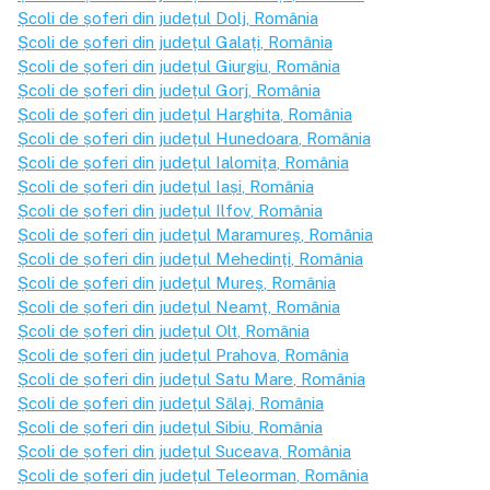
Școli de șoferi din județul
Dolj
, România
Școli de șoferi din județul
Galați
, România
Școli de șoferi din județul
Giurgiu
, România
Școli de șoferi din județul
Gorj
, România
Școli de șoferi din județul
Harghita
, România
Școli de șoferi din județul
Hunedoara
, România
Școli de șoferi din județul
Ialomița
, România
Școli de șoferi din județul
Iași
, România
Școli de șoferi din județul
Ilfov
, România
Școli de șoferi din județul
Maramureș
, România
Școli de șoferi din județul
Mehedinți
, România
Școli de șoferi din județul
Mureș
, România
Școli de șoferi din județul
Neamț
, România
Școli de șoferi din județul
Olt
, România
Școli de șoferi din județul
Prahova
, România
Școli de șoferi din județul
Satu Mare
, România
Școli de șoferi din județul
Sălaj
, România
Școli de șoferi din județul
Sibiu
, România
Școli de șoferi din județul
Suceava
, România
Școli de șoferi din județul
Teleorman
, România