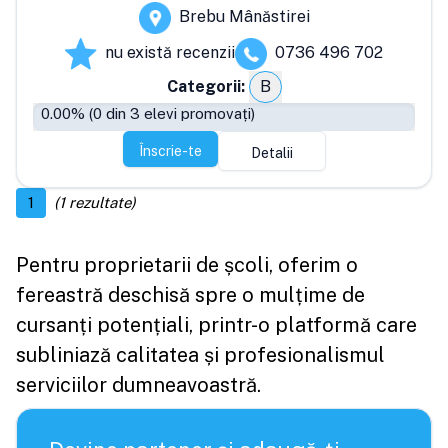
Brebu Mânăstirei
nu există recenzii
0736 496 702
Categorii:
B
0.00
% (
0
din
3
elevi promovați)
Înscrie-te
Detalii
1
(
1
rezultate)
Pentru proprietarii de școli, oferim o
fereastră deschisă spre o mulțime de
cursanți potențiali, printr-o platformă care
subliniază calitatea și profesionalismul
serviciilor dumneavoastră.