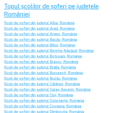
Topul școlilor de șoferi pe județele
României
Școli de șoferi din județul
Alba
, România
Școli de șoferi din județul
Arad
, România
Școli de șoferi din județul
Argeș
, România
Școli de șoferi din județul
Bacău
, România
Școli de șoferi din județul
Bihor
, România
Școli de șoferi din județul
Bistrița-Năsăud
, România
Școli de șoferi din județul
Botoșani
, România
Școli de șoferi din județul
Brașov
, România
Școli de șoferi din județul
Brăila
, România
Școli de șoferi din județul
București
, România
Școli de șoferi din județul
Buzău
, România
Școli de șoferi din județul
Călărași
, România
Școli de șoferi din județul
Caraș-Severin
, România
Școli de șoferi din județul
Cluj
, România
Școli de șoferi din județul
Constanța
, România
Școli de șoferi din județul
Covasna
, România
Școli de șoferi din județul
Dîmbovița
, România