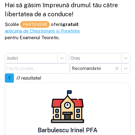
Hai să găsim împreună drumul tău către
libertatea de a conduce!
Școlile
oferă
gratuit
PARTENERE
aplicația de Chestionare și Pregătire
pentru Examenul Teoretic.
Județ
Oraș
Recomandate
1
(
1
rezultate)
Barbulescu Irinel PFA