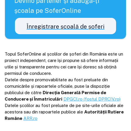
Devino partener și adaugă-ți
școala pe SoferOnline
Înregistrare școală de șoferi
Topul SoferOnline al școlilor de șoferi din România este un
proiect independent, care își propune să ofere informații
utile și transparente pentru cei care își doresc să obțină
permisul de conducere.
Datele despre promovabilitate au fost preluate din
comunicările și rapoartele oficiale, puse la dispoziție
publicului de către
Direcția Generală Permise de
Conducere și Înmatriculări
DPGCI.ro (fostul DPRCIV.ro)
Datele școlilor au fost preluate de pe site-urile oficiale ale
acestora sau din rapoartele publice ale
Autorității Rutiere
Române
ARR.ro