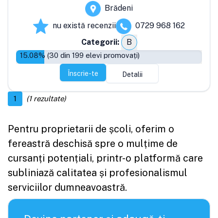
Brădeni
nu există recenzii
0729 968 162
Categorii:
B
15.08
% (
30
din
199
elevi promovați)
Înscrie-te
Detalii
1
(
1
rezultate)
Pentru proprietarii de școli, oferim o
fereastră deschisă spre o mulțime de
cursanți potențiali, printr-o platformă care
subliniază calitatea și profesionalismul
serviciilor dumneavoastră.