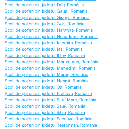
Școli de șoferi din județul
Dolj
, România
Școli de șoferi din județul
Galați
, România
Școli de șoferi din județul
Giurgiu
, România
Școli de șoferi din județul
Gorj
, România
Școli de șoferi din județul
Harghita
, România
Școli de șoferi din județul
Hunedoara
, România
Școli de șoferi din județul
Ialomița
, România
Școli de șoferi din județul
Iași
, România
Școli de șoferi din județul
Ilfov
, România
Școli de șoferi din județul
Maramureș
, România
Școli de șoferi din județul
Mehedinți
, România
Școli de șoferi din județul
Mureș
, România
Școli de șoferi din județul
Neamț
, România
Școli de șoferi din județul
Olt
, România
Școli de șoferi din județul
Prahova
, România
Școli de șoferi din județul
Satu Mare
, România
Școli de șoferi din județul
Sălaj
, România
Școli de șoferi din județul
Sibiu
, România
Școli de șoferi din județul
Suceava
, România
Școli de șoferi din județul
Teleorman
, România