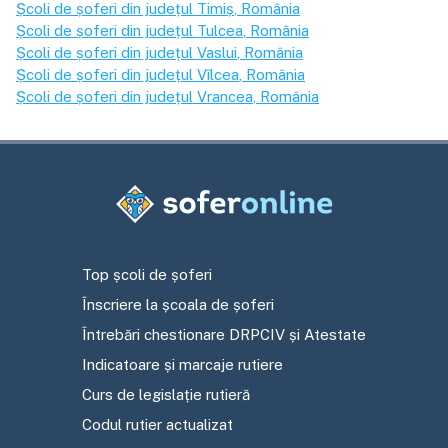
Școli de șoferi din județul
Timiș
, România
Școli de șoferi din județul
Tulcea
, România
Școli de șoferi din județul
Vaslui
, România
Școli de șoferi din județul
Vîlcea
, România
Școli de șoferi din județul
Vrancea
, România
Top școli de șoferi
Înscriere la școala de șoferi
Întrebări chestionare DRPCIV și Atestate
Indicatoare și marcaje rutiere
Curs de legislație rutieră
Codul rutier actualizat