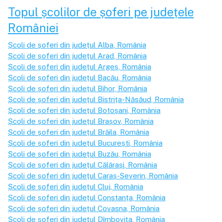
Topul școlilor de șoferi pe județele
României
Școli de șoferi din județul
Alba
, România
Școli de șoferi din județul
Arad
, România
Școli de șoferi din județul
Argeș
, România
Școli de șoferi din județul
Bacău
, România
Școli de șoferi din județul
Bihor
, România
Școli de șoferi din județul
Bistrița-Năsăud
, România
Școli de șoferi din județul
Botoșani
, România
Școli de șoferi din județul
Brașov
, România
Școli de șoferi din județul
Brăila
, România
Școli de șoferi din județul
București
, România
Școli de șoferi din județul
Buzău
, România
Școli de șoferi din județul
Călărași
, România
Școli de șoferi din județul
Caraș-Severin
, România
Școli de șoferi din județul
Cluj
, România
Școli de șoferi din județul
Constanța
, România
Școli de șoferi din județul
Covasna
, România
Școli de șoferi din județul
Dîmbovița
, România