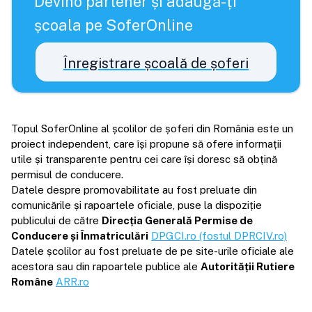
Devino partener și adaugă-ți
școala pe SoferOnline
Înregistrare școală de șoferi
Topul SoferOnline al școlilor de șoferi din România este un
proiect independent, care își propune să ofere informații
utile și transparente pentru cei care își doresc să obțină
permisul de conducere.
Datele despre promovabilitate au fost preluate din
comunicările și rapoartele oficiale, puse la dispoziție
publicului de către
Direcția Generală Permise de
Conducere și Înmatriculări
DPGCI.ro (fostul DPRCIV.ro)
Datele școlilor au fost preluate de pe site-urile oficiale ale
acestora sau din rapoartele publice ale
Autorității Rutiere
Române
ARR.ro