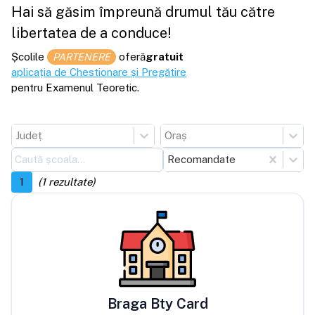
Hai să găsim împreună drumul tău către
libertatea de a conduce!
Școlile
oferă
gratuit
PARTENERE
aplicația de Chestionare și Pregătire
pentru Examenul Teoretic.
Județ
Oraș
Recomandate
1
(
1
rezultate)
Braga Bty Card