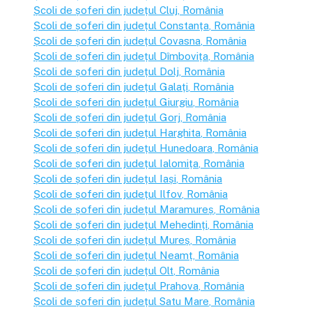
Școli de șoferi din județul
Cluj
, România
Școli de șoferi din județul
Constanța
, România
Școli de șoferi din județul
Covasna
, România
Școli de șoferi din județul
Dîmbovița
, România
Școli de șoferi din județul
Dolj
, România
Școli de șoferi din județul
Galați
, România
Școli de șoferi din județul
Giurgiu
, România
Școli de șoferi din județul
Gorj
, România
Școli de șoferi din județul
Harghita
, România
Școli de șoferi din județul
Hunedoara
, România
Școli de șoferi din județul
Ialomița
, România
Școli de șoferi din județul
Iași
, România
Școli de șoferi din județul
Ilfov
, România
Școli de șoferi din județul
Maramureș
, România
Școli de șoferi din județul
Mehedinți
, România
Școli de șoferi din județul
Mureș
, România
Școli de șoferi din județul
Neamț
, România
Școli de șoferi din județul
Olt
, România
Școli de șoferi din județul
Prahova
, România
Școli de șoferi din județul
Satu Mare
, România