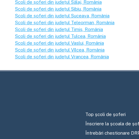
Școli de șoferi din județul
Sălaj
, România
Școli de șoferi din județul
Sibiu
, România
Școli de șoferi din județul
Suceava
, România
Școli de șoferi din județul
Teleorman
, România
Școli de șoferi din județul
Timiș
, România
Școli de șoferi din județul
Tulcea
, România
Școli de șoferi din județul
Vaslui
, România
Școli de șoferi din județul
Vîlcea
, România
Școli de șoferi din județul
Vrancea
, România
Top școli de șoferi
Înscriere la școala de șof
Întrebări chestionare DR