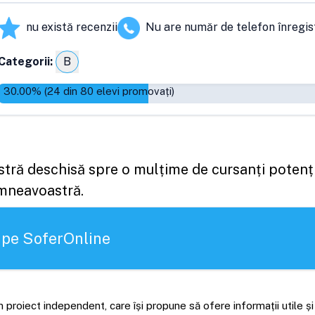
nu există recenzii
Nu are număr de telefon înregis
Categorii:
B
30.00
% (
24
din
80
elevi promovați)
astră deschisă spre o mulțime de cursanți potenți
umneavoastră.
 pe SoferOnline
 proiect independent, care își propune să ofere informații utile ș