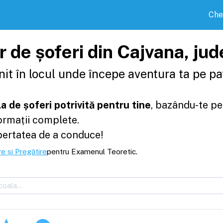
Che
or de șoferi din Cajvana, ju
it în locul unde începe aventura ta pe pat
a de șoferi potrivită pentru tine
, bazându-te pe
formații complete.
bertatea de a conduce!
e și Pregătire
pentru Examenul Teoretic.