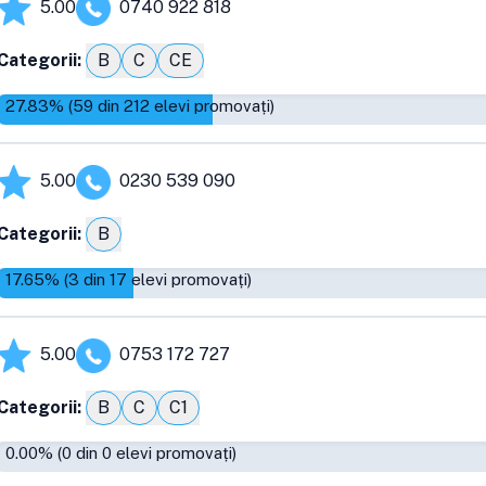
5.00
0740 922 818
Categorii:
B
C
CE
27.83
% (
59
din
212
elevi promovați)
5.00
0230 539 090
Categorii:
B
17.65
% (
3
din
17
elevi promovați)
5.00
0753 172 727
Categorii:
B
C
C1
0.00
% (
0
din
0
elevi promovați)