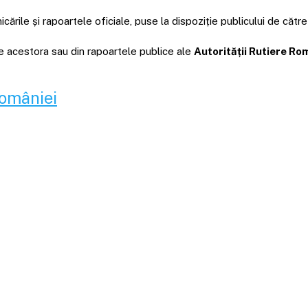
rile și rapoartele oficiale, puse la dispoziție publicului de către
ale acestora sau din rapoartele publice ale
Autorității Rutiere R
României