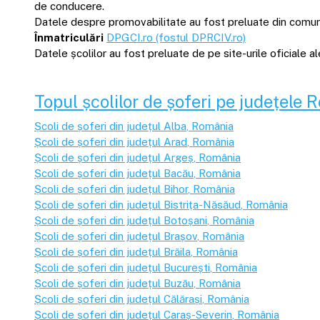
de conducere.
Datele despre promovabilitate au fost preluate din comunică
Înmatriculări
DPGCI.ro (fostul DPRCIV.ro)
Datele școlilor au fost preluate de pe site-urile oficiale 
Topul școlilor de șoferi pe județele 
Școli de șoferi din județul
Alba
, România
Școli de șoferi din județul
Arad
, România
Școli de șoferi din județul
Argeș
, România
Școli de șoferi din județul
Bacău
, România
Școli de șoferi din județul
Bihor
, România
Școli de șoferi din județul
Bistrița-Năsăud
, România
Școli de șoferi din județul
Botoșani
, România
Școli de șoferi din județul
Brașov
, România
Școli de șoferi din județul
Brăila
, România
Școli de șoferi din județul
București
, România
Școli de șoferi din județul
Buzău
, România
Școli de șoferi din județul
Călărași
, România
Școli de șoferi din județul
Caraș-Severin
, România