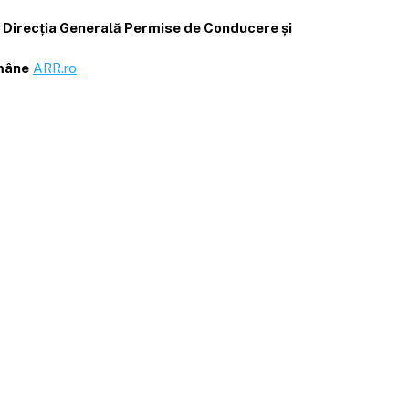
Direcția Generală Permise de Conducere și
omâne
ARR.ro