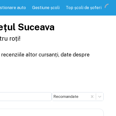
stionare auto
Gestiune școli
Top școli de șoferi
dețul Suceava
ru roți!
 recenziile altor cursanți, date despre
Recomandate