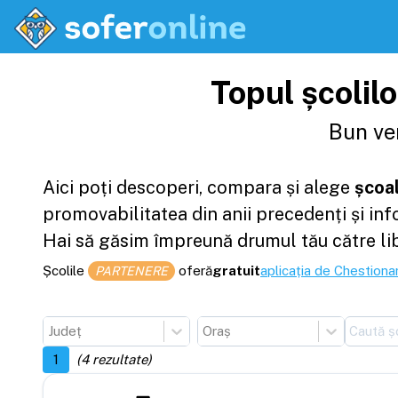
Topul școlil
Bun ven
Aici poți descoperi, compara și alege
școal
promovabilitatea din anii precedenți și in
Hai să găsim împreună drumul tău către li
Școlile
oferă
gratuit
aplicația de Chestionar
PARTENERE
Județ
Oraș
1
(
4
rezultate)