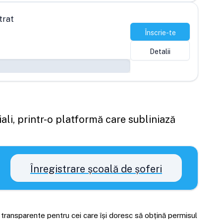
trat
Înscrie-te
Detalii
ali, printr-o platformă care subliniază
Înregistrare școală de șoferi
i transparente pentru cei care își doresc să obțină permisul