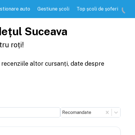
stionare auto
Gestiune școli
Top școli de șoferi
udețul Suceava
ru roți!
 recenziile altor cursanți, date despre
Recomandate