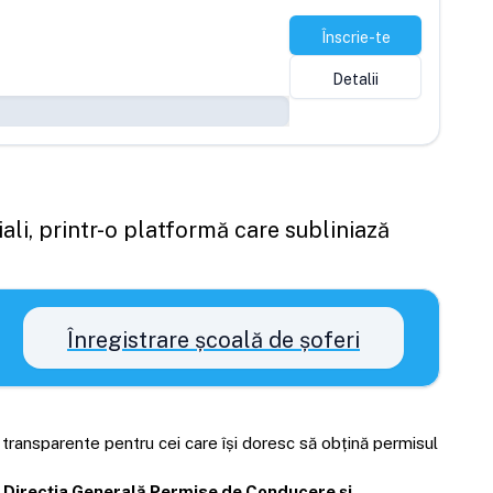
Înscrie-te
Detalii
ali, printr-o platformă care subliniază
Înregistrare școală de șoferi
i transparente pentru cei care își doresc să obțină permisul
Direcția Generală Permise de Conducere și