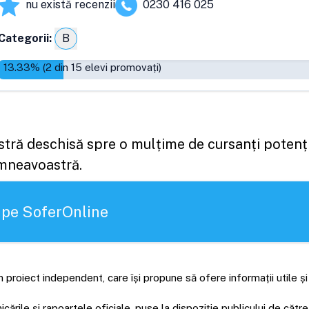
nu există recenzii
0230 416 025
Categorii:
B
13.33
% (
2
din
15
elevi promovați)
astră deschisă spre o mulțime de cursanți potenți
umneavoastră.
 pe SoferOnline
 proiect independent, care își propune să ofere informații utile ș
rile și rapoartele oficiale, puse la dispoziție publicului de către