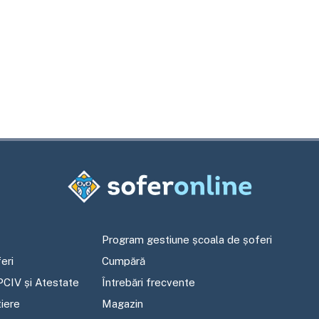
Program gestiune școala de șoferi
eri
Cumpără
PCIV și Atestate
Întrebări frecvente
tiere
Magazin