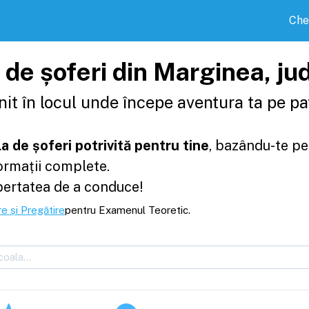
Che
r de șoferi din Marginea, j
it în locul unde începe aventura ta pe pat
a de șoferi potrivită pentru tine
, bazându-te pe
formații complete.
bertatea de a conduce!
e și Pregătire
pentru Examenul Teoretic.