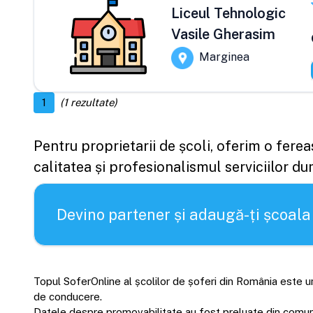
Liceul Tehnologic
Vasile Gherasim
Marginea
1
(
1
rezultate)
Pentru proprietarii de școli, oferim o fere
calitatea și profesionalismul serviciilor d
Devino partener și adaugă-ți școala
Topul SoferOnline al școlilor de șoferi din România este un
de conducere.
Datele despre promovabilitate au fost preluate din comunică