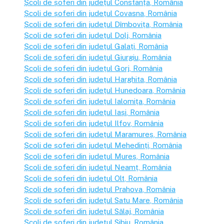
Școli de șoferi din județul
Constanța
, România
Școli de șoferi din județul
Covasna
, România
Școli de șoferi din județul
Dîmbovița
, România
Școli de șoferi din județul
Dolj
, România
Școli de șoferi din județul
Galați
, România
Școli de șoferi din județul
Giurgiu
, România
Școli de șoferi din județul
Gorj
, România
Școli de șoferi din județul
Harghita
, România
Școli de șoferi din județul
Hunedoara
, România
Școli de șoferi din județul
Ialomița
, România
Școli de șoferi din județul
Iași
, România
Școli de șoferi din județul
Ilfov
, România
Școli de șoferi din județul
Maramureș
, România
Școli de șoferi din județul
Mehedinți
, România
Școli de șoferi din județul
Mureș
, România
Școli de șoferi din județul
Neamț
, România
Școli de șoferi din județul
Olt
, România
Școli de șoferi din județul
Prahova
, România
Școli de șoferi din județul
Satu Mare
, România
Școli de șoferi din județul
Sălaj
, România
Școli de șoferi din județul
Sibiu
, România