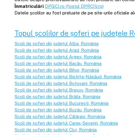
Înmatriculări
DPGCI.ro (fostul DPRCIV.ro)
Datele școlilor au fost preluate de pe site-urile oficiale 
Topul școlilor de șoferi pe județele 
Școli de șoferi din județul
Alba
, România
Școli de șoferi din județul
Arad
, România
Școli de șoferi din județul
Argeș
, România
Școli de șoferi din județul
Bacău
, România
Școli de șoferi din județul
Bihor
, România
Școli de șoferi din județul
Bistrița-Năsăud
, România
Școli de șoferi din județul
Botoșani
, România
Școli de șoferi din județul
Brașov
, România
Școli de șoferi din județul
Brăila
, România
Școli de șoferi din județul
București
, România
Școli de șoferi din județul
Buzău
, România
Școli de șoferi din județul
Călărași
, România
Școli de șoferi din județul
Caraș-Severin
, România
Școli de șoferi din județul
Cluj
, România