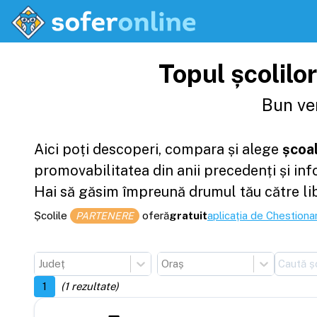
Topul școlilo
Bun ven
Aici poți descoperi, compara și alege
școal
promovabilitatea din anii precedenți și in
Hai să găsim împreună drumul tău către li
Școlile
oferă
gratuit
aplicația de Chestionar
PARTENERE
Județ
Oraș
1
(
1
rezultate)