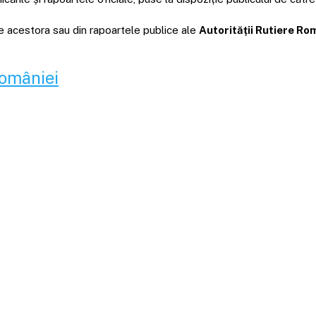
ale acestora sau din rapoartele publice ale
Autorității Rutiere R
României