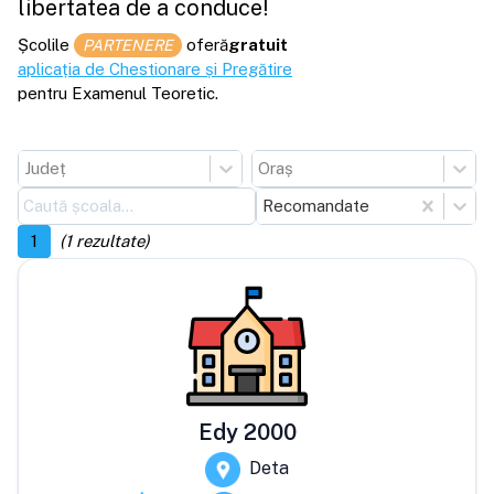
libertatea de a conduce!
Școlile
oferă
gratuit
PARTENERE
aplicația de Chestionare și Pregătire
pentru Examenul Teoretic.
Județ
Oraș
Recomandate
1
(
1
rezultate)
Edy 2000
Deta