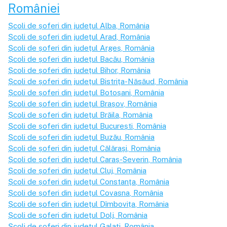
României
Școli de șoferi din județul
Alba
, România
Școli de șoferi din județul
Arad
, România
Școli de șoferi din județul
Argeș
, România
Școli de șoferi din județul
Bacău
, România
Școli de șoferi din județul
Bihor
, România
Școli de șoferi din județul
Bistrița-Năsăud
, România
Școli de șoferi din județul
Botoșani
, România
Școli de șoferi din județul
Brașov
, România
Școli de șoferi din județul
Brăila
, România
Școli de șoferi din județul
București
, România
Școli de șoferi din județul
Buzău
, România
Școli de șoferi din județul
Călărași
, România
Școli de șoferi din județul
Caraș-Severin
, România
Școli de șoferi din județul
Cluj
, România
Școli de șoferi din județul
Constanța
, România
Școli de șoferi din județul
Covasna
, România
Școli de șoferi din județul
Dîmbovița
, România
Școli de șoferi din județul
Dolj
, România
Școli de șoferi din județul
Galați
, România