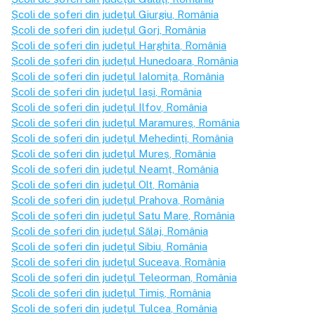
Școli de șoferi din județul
Giurgiu
, România
Școli de șoferi din județul
Gorj
, România
Școli de șoferi din județul
Harghita
, România
Școli de șoferi din județul
Hunedoara
, România
Școli de șoferi din județul
Ialomița
, România
Școli de șoferi din județul
Iași
, România
Școli de șoferi din județul
Ilfov
, România
Școli de șoferi din județul
Maramureș
, România
Școli de șoferi din județul
Mehedinți
, România
Școli de șoferi din județul
Mureș
, România
Școli de șoferi din județul
Neamț
, România
Școli de șoferi din județul
Olt
, România
Școli de șoferi din județul
Prahova
, România
Școli de șoferi din județul
Satu Mare
, România
Școli de șoferi din județul
Sălaj
, România
Școli de șoferi din județul
Sibiu
, România
Școli de șoferi din județul
Suceava
, România
Școli de șoferi din județul
Teleorman
, România
Școli de șoferi din județul
Timiș
, România
Școli de șoferi din județul
Tulcea
, România