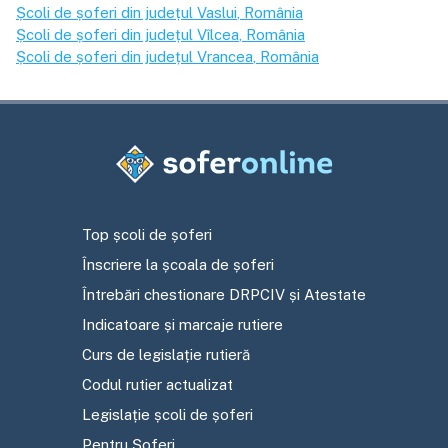
Școli de șoferi din județul
Vaslui
, România
Școli de șoferi din județul
Vîlcea
, România
Școli de șoferi din județul
Vrancea
, România
Top școli de șoferi
Înscriere la școala de șoferi
Întrebări chestionare DRPCIV și Atestate
Indicatoare și marcaje rutiere
Curs de legislație rutieră
Codul rutier actualizat
Legislație școli de șoferi
Pentru Șoferi