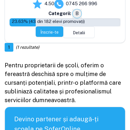
4.50
0745 266 996
Categorii:
B
23.63
% (
43
din
182
elevi promovați)
Înscrie-te
Detalii
1
(
1
rezultate)
Pentru proprietarii de școli, oferim o
fereastră deschisă spre o mulțime de
cursanți potențiali, printr-o platformă care
subliniază calitatea și profesionalismul
serviciilor dumneavoastră.
Devino partener și adaugă-ți
școala pe SoferOnline