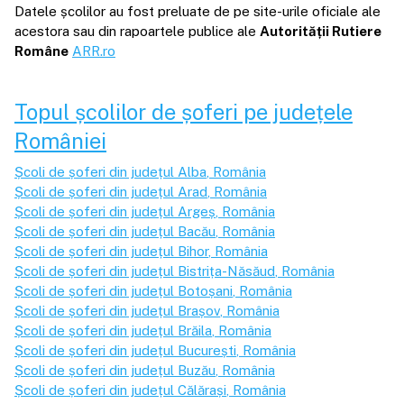
Datele școlilor au fost preluate de pe site-urile oficiale ale
acestora sau din rapoartele publice ale
Autorității Rutiere
Române
ARR.ro
Topul școlilor de șoferi pe județele
României
Școli de șoferi din județul
Alba
, România
Școli de șoferi din județul
Arad
, România
Școli de șoferi din județul
Argeș
, România
Școli de șoferi din județul
Bacău
, România
Școli de șoferi din județul
Bihor
, România
Școli de șoferi din județul
Bistrița-Năsăud
, România
Școli de șoferi din județul
Botoșani
, România
Școli de șoferi din județul
Brașov
, România
Școli de șoferi din județul
Brăila
, România
Școli de șoferi din județul
București
, România
Școli de șoferi din județul
Buzău
, România
Școli de șoferi din județul
Călărași
, România