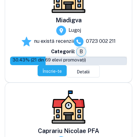
Miadigva
Lugoj
nu există recenzii
0723 002 211
Categorii:
B
30.43
% (
21
din
69
elevi promovați)
Înscrie-te
Detalii
Caprariu Nicolae PFA