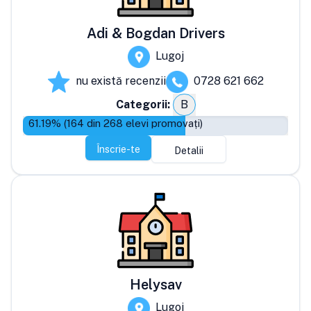
Adi & Bogdan Drivers
Lugoj
nu există recenzii
0728 621 662
Categorii:
B
61.19
% (
164
din
268
elevi promovați)
Înscrie-te
Detalii
Helysav
Lugoj