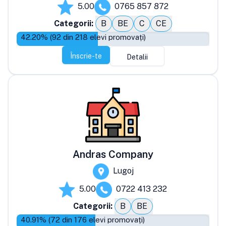
5.00
0765 857 872
Categorii:
B
BE
C
CE
42.20
% (
92
din
218
elevi promovați)
Înscrie-te
Detalii
Andras Company
Lugoj
5.00
0722 413 232
Categorii:
B
BE
40.91
% (
72
din
176
elevi promovați)