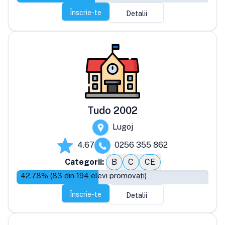
Înscrie-te
Detalii
Tudo 2002
Lugoj
4.67
0256 355 862
Categorii:
B
C
CE
42.78
% (
83
din
194
elevi promovați)
Înscrie-te
Detalii