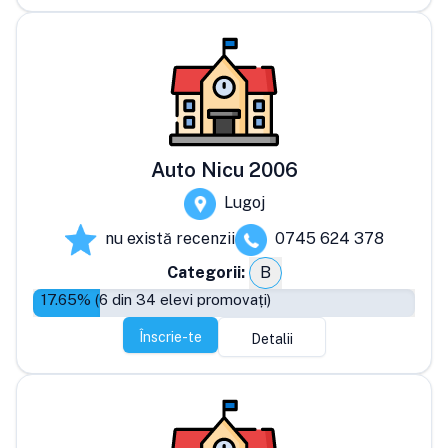
Auto Nicu 2006
Lugoj
nu există recenzii
0745 624 378
Categorii:
B
17.65
% (
6
din
34
elevi promovați)
Înscrie-te
Detalii