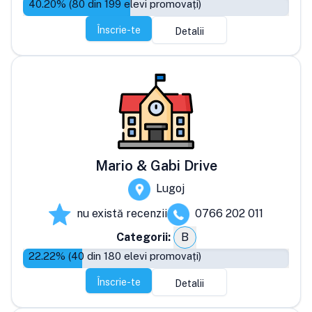
40.20
% (
80
din
199
elevi promovați)
Înscrie-te
Detalii
Mario & Gabi Drive
Lugoj
nu există recenzii
0766 202 011
Categorii:
B
22.22
% (
40
din
180
elevi promovați)
Înscrie-te
Detalii