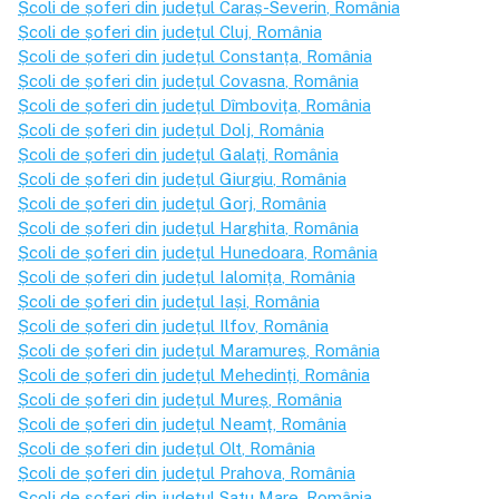
Școli de șoferi din județul
Caraș-Severin
, România
Școli de șoferi din județul
Cluj
, România
Școli de șoferi din județul
Constanța
, România
Școli de șoferi din județul
Covasna
, România
Școli de șoferi din județul
Dîmbovița
, România
Școli de șoferi din județul
Dolj
, România
Școli de șoferi din județul
Galați
, România
Școli de șoferi din județul
Giurgiu
, România
Școli de șoferi din județul
Gorj
, România
Școli de șoferi din județul
Harghita
, România
Școli de șoferi din județul
Hunedoara
, România
Școli de șoferi din județul
Ialomița
, România
Școli de șoferi din județul
Iași
, România
Școli de șoferi din județul
Ilfov
, România
Școli de șoferi din județul
Maramureș
, România
Școli de șoferi din județul
Mehedinți
, România
Școli de șoferi din județul
Mureș
, România
Școli de șoferi din județul
Neamț
, România
Școli de șoferi din județul
Olt
, România
Școli de șoferi din județul
Prahova
, România
Școli de șoferi din județul
Satu Mare
, România