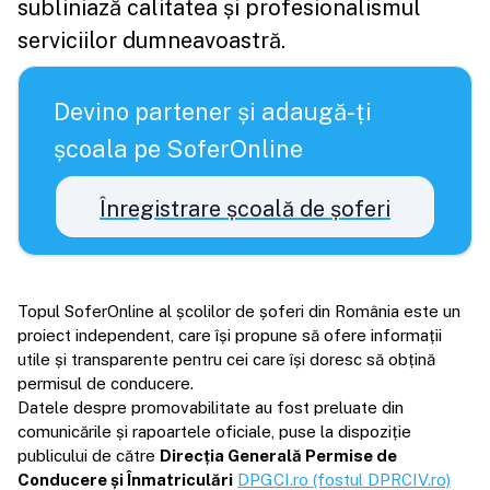
subliniază calitatea și profesionalismul
serviciilor dumneavoastră.
Devino partener și adaugă-ți
școala pe SoferOnline
Înregistrare școală de șoferi
Topul SoferOnline al școlilor de șoferi din România este un
proiect independent, care își propune să ofere informații
utile și transparente pentru cei care își doresc să obțină
permisul de conducere.
Datele despre promovabilitate au fost preluate din
comunicările și rapoartele oficiale, puse la dispoziție
publicului de către
Direcția Generală Permise de
Conducere și Înmatriculări
DPGCI.ro (fostul DPRCIV.ro)