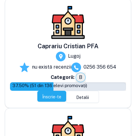
Caprariu Cristian PFA
Lugoj
nu există recenzii
0256 356 654
Categorii:
B
37.50
% (
51
din
136
elevi promovați)
Înscrie-te
Detalii