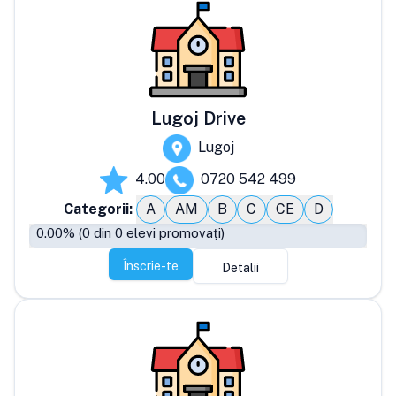
Lugoj Drive
Lugoj
4.00
0720 542 499
Categorii:
A
AM
B
C
CE
D
0.00
% (
0
din
0
elevi promovați)
Înscrie-te
Detalii