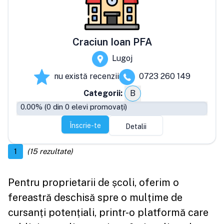
Craciun Ioan PFA
Lugoj
nu există recenzii
0723 260 149
Categorii:
B
0.00
% (
0
din
0
elevi promovați)
Înscrie-te
Detalii
1
(
15
rezultate)
Pentru proprietarii de școli, oferim o
fereastră deschisă spre o mulțime de
cursanți potențiali, printr-o platformă care