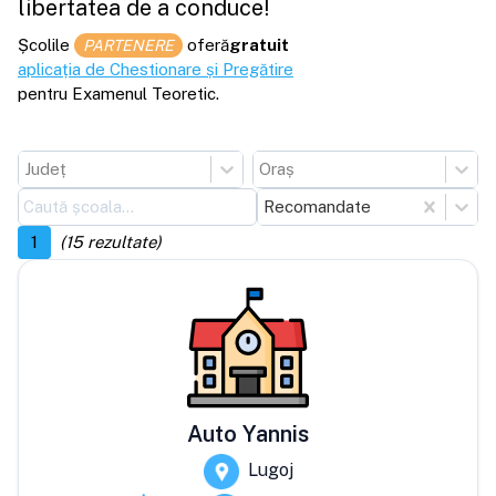
libertatea de a conduce!
Școlile
oferă
gratuit
PARTENERE
aplicația de Chestionare și Pregătire
pentru Examenul Teoretic.
Județ
Oraș
Recomandate
1
(
15
rezultate)
Auto Yannis
Lugoj