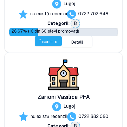
Lugoj
nu există recenzii
0722 702 648
Categorii:
B
26.67
% (
16
din
60
elevi promovați)
Înscrie-te
Detalii
Zarioni Vasilica PFA
Lugoj
nu există recenzii
0722 882 080
Categorii:
B