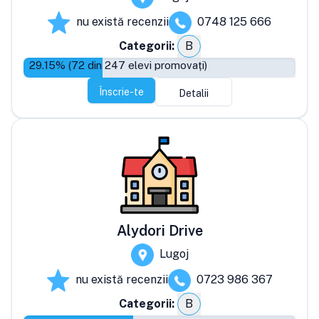
nu există recenzii
0748 125 666
Categorii:
B
29.15
% (
72
din
247
elevi promovați)
Înscrie-te
Detalii
Alydori Drive
Lugoj
nu există recenzii
0723 986 367
Categorii:
B