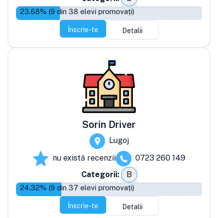
23.68
% (
9
din
38
elevi promovați)
Înscrie-te
Detalii
Sorin Driver
Lugoj
nu există recenzii
0723 260 149
Categorii:
B
24.32
% (
9
din
37
elevi promovați)
Înscrie-te
Detalii