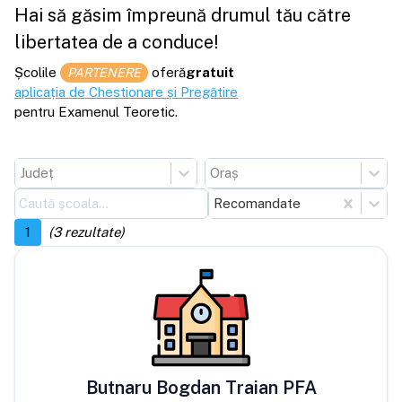
Hai să găsim împreună drumul tău către
libertatea de a conduce!
Școlile
oferă
gratuit
PARTENERE
aplicația de Chestionare și Pregătire
pentru Examenul Teoretic.
Județ
Oraș
Recomandate
1
(
3
rezultate)
Butnaru Bogdan Traian PFA