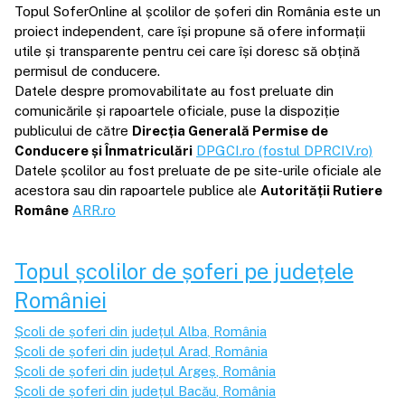
Topul SoferOnline al școlilor de șoferi din România este un
proiect independent, care își propune să ofere informații
utile și transparente pentru cei care își doresc să obțină
permisul de conducere.
Datele despre promovabilitate au fost preluate din
comunicările și rapoartele oficiale, puse la dispoziție
publicului de către
Direcția Generală Permise de
Conducere și Înmatriculări
DPGCI.ro (fostul DPRCIV.ro)
Datele școlilor au fost preluate de pe site-urile oficiale ale
acestora sau din rapoartele publice ale
Autorității Rutiere
Române
ARR.ro
Topul școlilor de șoferi pe județele
României
Școli de șoferi din județul
Alba
, România
Școli de șoferi din județul
Arad
, România
Școli de șoferi din județul
Argeș
, România
Școli de șoferi din județul
Bacău
, România