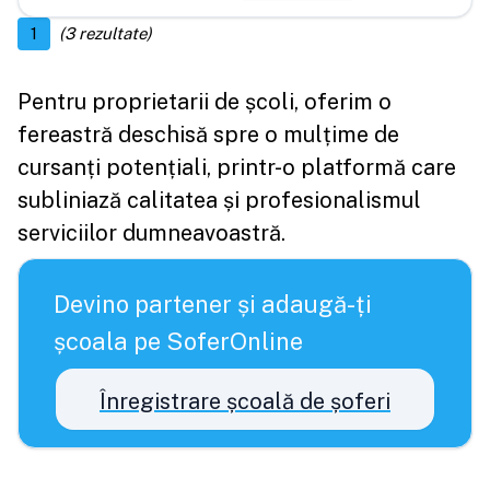
1
(
3
rezultate)
Pentru proprietarii de școli, oferim o
fereastră deschisă spre o mulțime de
cursanți potențiali, printr-o platformă care
subliniază calitatea și profesionalismul
serviciilor dumneavoastră.
Devino partener și adaugă-ți
școala pe SoferOnline
Înregistrare școală de șoferi