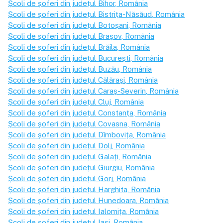
Școli de șoferi din județul
Bihor
, România
Școli de șoferi din județul
Bistrița-Năsăud
, România
Școli de șoferi din județul
Botoșani
, România
Școli de șoferi din județul
Brașov
, România
Școli de șoferi din județul
Brăila
, România
Școli de șoferi din județul
București
, România
Școli de șoferi din județul
Buzău
, România
Școli de șoferi din județul
Călărași
, România
Școli de șoferi din județul
Caraș-Severin
, România
Școli de șoferi din județul
Cluj
, România
Școli de șoferi din județul
Constanța
, România
Școli de șoferi din județul
Covasna
, România
Școli de șoferi din județul
Dîmbovița
, România
Școli de șoferi din județul
Dolj
, România
Școli de șoferi din județul
Galați
, România
Școli de șoferi din județul
Giurgiu
, România
Școli de șoferi din județul
Gorj
, România
Școli de șoferi din județul
Harghita
, România
Școli de șoferi din județul
Hunedoara
, România
Școli de șoferi din județul
Ialomița
, România
Școli de șoferi din județul
Iași
, România