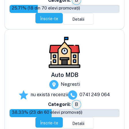
Categorii:
B
25.71
% (
18
din
70
elevi promovați)
Înscrie-te
Detalii
Auto MDB
Negresti
nu există recenzii
0741 249 064
Categorii:
B
38.33
% (
23
din
60
elevi promovați)
Înscrie-te
Detalii