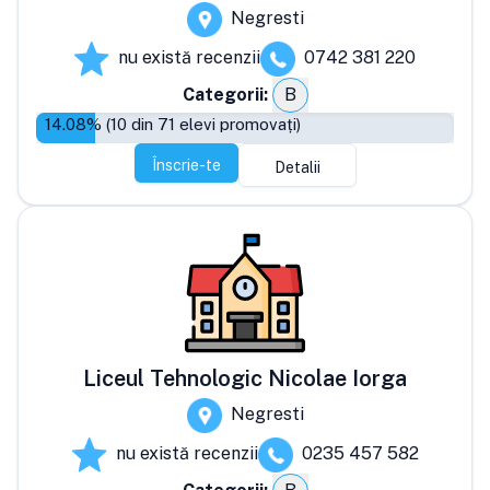
Negresti
nu există recenzii
0742 381 220
Categorii:
B
14.08
% (
10
din
71
elevi promovați)
Înscrie-te
Detalii
Liceul Tehnologic Nicolae Iorga
Negresti
nu există recenzii
0235 457 582