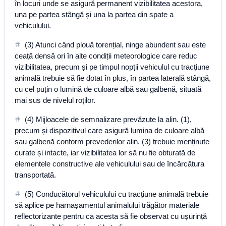
în locuri unde se asigură permanent vizibilitatea acestora,
una pe partea stângă și una la partea din spate a
vehiculului.
(3) Atunci când plouă torențial, ninge abundent sau este
ceață densă ori în alte condiții meteorologice care reduc
vizibilitatea, precum și pe timpul nopții vehiculul cu tracțiune
animală trebuie să fie dotat în plus, în partea laterală stângă,
cu cel puțin o lumină de culoare albă sau galbenă, situată
mai sus de nivelul roților.
(4) Mijloacele de semnalizare prevăzute la alin. (1),
precum și dispozitivul care asigură lumina de culoare albă
sau galbenă conform prevederilor alin. (3) trebuie menținute
curate și intacte, iar vizibilitatea lor să nu fie obturată de
elementele constructive ale vehiculului sau de încărcătura
transportată.
(5) Conducătorul vehiculului cu tracțiune animală trebuie
să aplice pe harnașamentul animalului trăgător materiale
reflectorizante pentru ca acesta să fie observat cu ușurință