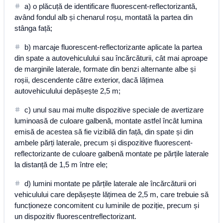
a) o plăcuță de identificare fluorescent-reflectorizantă,
având fondul alb și chenarul roșu, montată la partea din
stânga față;
b) marcaje fluorescent-reflectorizante aplicate la partea
din spate a autovehiculului sau încărcăturii, cât mai aproape
de marginile laterale, formate din benzi alternante albe și
roșii, descendente către exterior, dacă lățimea
autovehiculului depășește 2,5 m;
c) unul sau mai multe dispozitive speciale de avertizare
luminoasă de culoare galbenă, montate astfel încât lumina
emisă de acestea să fie vizibilă din față, din spate și din
ambele părți laterale, precum și dispozitive fluorescent-
reflectorizante de culoare galbenă montate pe părțile laterale
la distanță de 1,5 m între ele;
d) lumini montate pe părțile laterale ale încărcăturii ori
vehiculului care depășește lățimea de 2,5 m, care trebuie să
funcționeze concomitent cu luminile de poziție, precum și
un dispozitiv fluorescentreflectorizant.