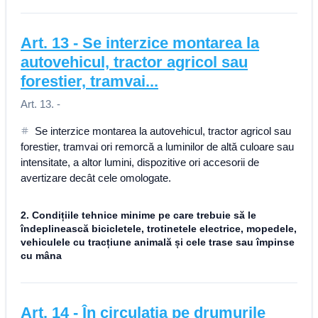
Art.
13
-
Se interzice montarea la
autovehicul, tractor agricol sau
forestier, tramvai...
Art. 13. -
Se interzice montarea la autovehicul, tractor agricol sau
forestier, tramvai ori remorcă a luminilor de altă culoare sau
intensitate, a altor lumini, dispozitive ori accesorii de
avertizare decât cele omologate.
2. Condițiile tehnice minime pe care trebuie să le
îndeplinească bicicletele, trotinetele electrice, mopedele,
vehiculele cu tracțiune animală și cele trase sau împinse
cu mâna
Art.
14
-
În circulația pe drumurile