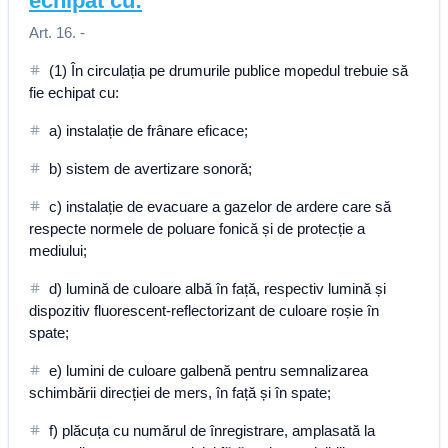
echipat cu:
Art. 16. -
(1) În circulația pe drumurile publice mopedul trebuie să
fie echipat cu:
a) instalație de frânare eficace;
b) sistem de avertizare sonoră;
c) instalație de evacuare a gazelor de ardere care să
respecte normele de poluare fonică și de protecție a
mediului;
d) lumină de culoare albă în față, respectiv lumină și
dispozitiv fluorescent-reflectorizant de culoare roșie în
spate;
e) lumini de culoare galbenă pentru semnalizarea
schimbării direcției de mers, în față și în spate;
f) plăcuța cu numărul de înregistrare, amplasată la