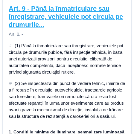
Art.
9
-
Până la înmatriculare sau
înregistrare, vehiculele pot circula pe
drumurile...
Art. 9. -
(1) Până la înmatriculare sau înregistrare, vehiculele pot
circula pe drumurile publice, fără inspecție tehnică, în baza
unei autorizații provizorii pentru circulație, eliberată de
autoritatea competentă, dacă îndeplinesc normele tehnice
privind siguranța circulației rutiere.
(2) Se inspectează din punct de vedere tehnic, înainte de
a fi repuse în circulație, autovehiculele, tractoarele agricole
sau forestiere, tramvaiele ori remorcile cărora le-au fost
efectuate reparații în urma unor evenimente care au produs
avarii grave la mecanismul de direcție, instalația de frânare
sau la structura de rezistență a caroseriei ori a șasiului.
1. Condițiile minime de iluminare, semnalizare luminoasă