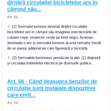
dirijării circulației bicicletelor are în
câmpul său...
Art. 55. -
(1) Semnalul luminos destinat dirijării circulației
bicicletelor are în câmpul său imaginea unei biciclete de
culoare roșie, respectiv verde pe fond negru. Aceeași
destinație o are și semnalul luminos al unui semafor însoțit
de un panou adițional pe care figurează o bicicletă.
(2) Semnalele luminoase prevăzute la alin. (1) dirijează
și circulația trotinetelor electrice pe drumurile publice.
Art.
56
-
Când deasupra benzilor de
circulație sunt instalate dispozitive
care emit...
Art. 56. -