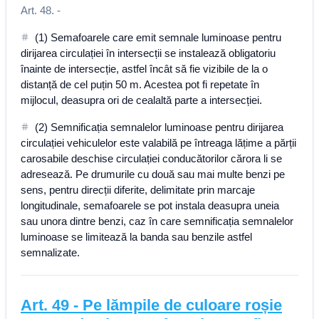
Art. 48. -
(1) Semafoarele care emit semnale luminoase pentru
dirijarea circulației în intersecții se instalează obligatoriu
înainte de intersecție, astfel încât să fie vizibile de la o
distanță de cel puțin 50 m. Acestea pot fi repetate în
mijlocul, deasupra ori de cealaltă parte a intersecției.
(2) Semnificația semnalelor luminoase pentru dirijarea
circulației vehiculelor este valabilă pe întreaga lățime a părții
carosabile deschise circulației conducătorilor cărora li se
adresează. Pe drumurile cu două sau mai multe benzi pe
sens, pentru direcții diferite, delimitate prin marcaje
longitudinale, semafoarele se pot instala deasupra uneia
sau unora dintre benzi, caz în care semnificația semnalelor
luminoase se limitează la banda sau benzile astfel
semnalizate.
Art.
49
-
Pe lămpile de culoare roșie