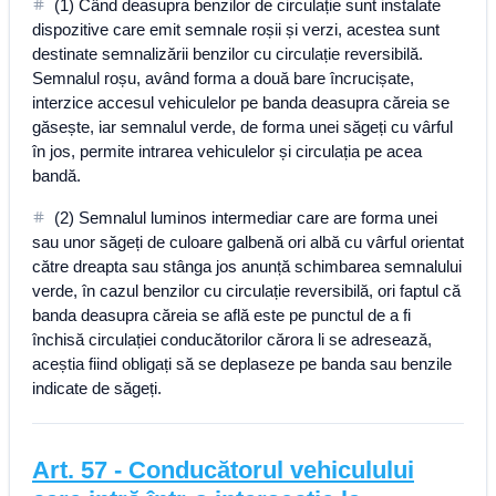
(1) Când deasupra benzilor de circulație sunt instalate
dispozitive care emit semnale roșii și verzi, acestea sunt
destinate semnalizării benzilor cu circulație reversibilă.
Semnalul roșu, având forma a două bare încrucișate,
interzice accesul vehiculelor pe banda deasupra căreia se
găsește, iar semnalul verde, de forma unei săgeți cu vârful
în jos, permite intrarea vehiculelor și circulația pe acea
bandă.
(2) Semnalul luminos intermediar care are forma unei
sau unor săgeți de culoare galbenă ori albă cu vârful orientat
către dreapta sau stânga jos anunță schimbarea semnalului
verde, în cazul benzilor cu circulație reversibilă, ori faptul că
banda deasupra căreia se află este pe punctul de a fi
închisă circulației conducătorilor cărora li se adresează,
aceștia fiind obligați să se deplaseze pe banda sau benzile
indicate de săgeți.
Art.
57
-
Conducătorul vehiculului