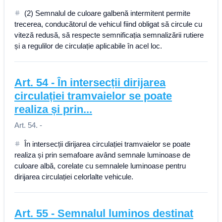
(2) Semnalul de culoare galbenă intermitent permite
trecerea, conducătorul de vehicul fiind obligat să circule cu
viteză redusă, să respecte semnificația semnalizării rutiere
și a regulilor de circulație aplicabile în acel loc.
Art.
54
-
În intersecții dirijarea
circulației tramvaielor se poate
realiza și prin...
Art. 54. -
În intersecții dirijarea circulației tramvaielor se poate
realiza și prin semafoare având semnale luminoase de
culoare albă, corelate cu semnalele luminoase pentru
dirijarea circulației celorlalte vehicule.
Art.
55
-
Semnalul luminos destinat