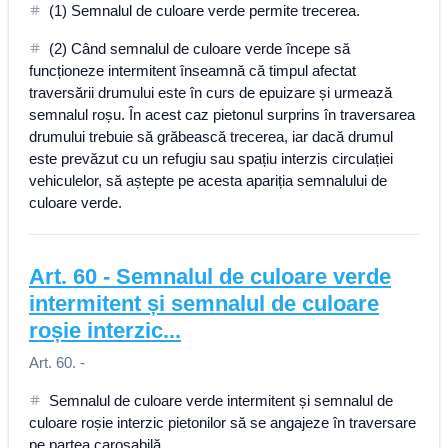
(1) Semnalul de culoare verde permite trecerea.
(2) Când semnalul de culoare verde începe să
funcționeze intermitent înseamnă că timpul afectat
traversării drumului este în curs de epuizare și urmează
semnalul roșu. În acest caz pietonul surprins în traversarea
drumului trebuie să grăbească trecerea, iar dacă drumul
este prevăzut cu un refugiu sau spațiu interzis circulației
vehiculelor, să aștepte pe acesta apariția semnalului de
culoare verde.
Art.
60
-
Semnalul de culoare verde
intermitent și semnalul de culoare
roșie interzic...
Art. 60. -
Semnalul de culoare verde intermitent și semnalul de
culoare roșie interzic pietonilor să se angajeze în traversare
pe partea carosabilă.