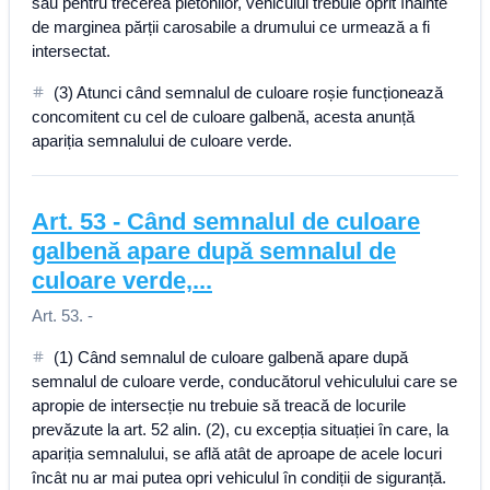
sau pentru trecerea pietonilor, vehiculul trebuie oprit înainte
de marginea părții carosabile a drumului ce urmează a fi
intersectat.
(3) Atunci când semnalul de culoare roșie funcționează
concomitent cu cel de culoare galbenă, acesta anunță
apariția semnalului de culoare verde.
Art.
53
-
Când semnalul de culoare
galbenă apare după semnalul de
culoare verde,...
Art. 53. -
(1) Când semnalul de culoare galbenă apare după
semnalul de culoare verde, conducătorul vehiculului care se
apropie de intersecție nu trebuie să treacă de locurile
prevăzute la art. 52 alin. (2), cu excepția situației în care, la
apariția semnalului, se află atât de aproape de acele locuri
încât nu ar mai putea opri vehiculul în condiții de siguranță.