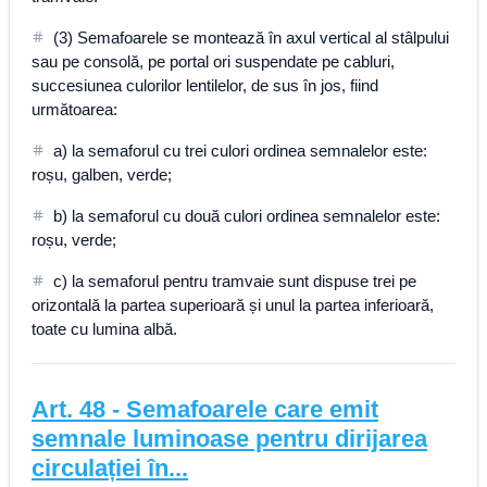
(3) Semafoarele se montează în axul vertical al stâlpului
sau pe consolă, pe portal ori suspendate pe cabluri,
succesiunea culorilor lentilelor, de sus în jos, fiind
următoarea:
a) la semaforul cu trei culori ordinea semnalelor este:
roșu, galben, verde;
b) la semaforul cu două culori ordinea semnalelor este:
roșu, verde;
c) la semaforul pentru tramvaie sunt dispuse trei pe
orizontală la partea superioară și unul la partea inferioară,
toate cu lumina albă.
Art.
48
-
Semafoarele care emit
semnale luminoase pentru dirijarea
circulației în...