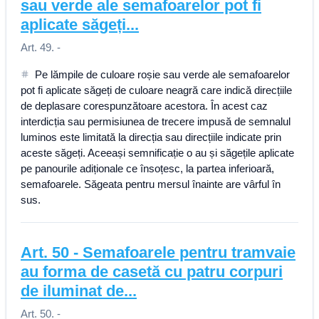
sau verde ale semafoarelor pot fi
aplicate săgeți...
Art. 49. -
Pe lămpile de culoare roșie sau verde ale semafoarelor
pot fi aplicate săgeți de culoare neagră care indică direcțiile
de deplasare corespunzătoare acestora. În acest caz
interdicția sau permisiunea de trecere impusă de semnalul
luminos este limitată la direcția sau direcțiile indicate prin
aceste săgeți. Aceeași semnificație o au și săgețile aplicate
pe panourile adiționale ce însoțesc, la partea inferioară,
semafoarele. Săgeata pentru mersul înainte are vârful în
sus.
Art.
50
-
Semafoarele pentru tramvaie
au forma de casetă cu patru corpuri
de iluminat de...
Art. 50. -