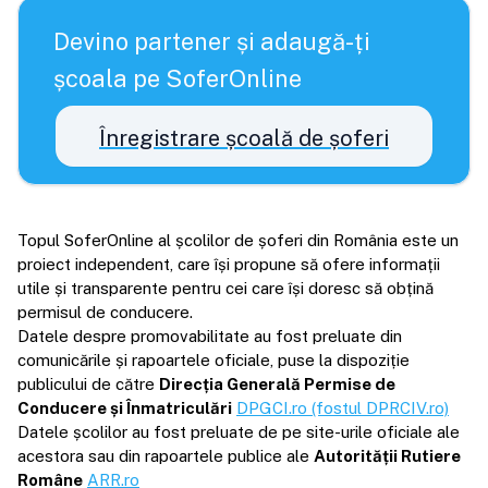
Devino partener și adaugă-ți
școala pe SoferOnline
Înregistrare școală de șoferi
Topul SoferOnline al școlilor de șoferi din România este un
proiect independent, care își propune să ofere informații
utile și transparente pentru cei care își doresc să obțină
permisul de conducere.
Datele despre promovabilitate au fost preluate din
comunicările și rapoartele oficiale, puse la dispoziție
publicului de către
Direcția Generală Permise de
Conducere și Înmatriculări
DPGCI.ro (fostul DPRCIV.ro)
Datele școlilor au fost preluate de pe site-urile oficiale ale
acestora sau din rapoartele publice ale
Autorității Rutiere
Române
ARR.ro