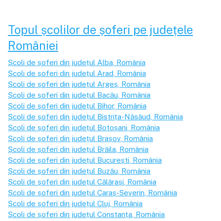
Topul școlilor de șoferi pe județele
României
Școli de șoferi din județul
Alba
, România
Școli de șoferi din județul
Arad
, România
Școli de șoferi din județul
Argeș
, România
Școli de șoferi din județul
Bacău
, România
Școli de șoferi din județul
Bihor
, România
Școli de șoferi din județul
Bistrița-Năsăud
, România
Școli de șoferi din județul
Botoșani
, România
Școli de șoferi din județul
Brașov
, România
Școli de șoferi din județul
Brăila
, România
Școli de șoferi din județul
București
, România
Școli de șoferi din județul
Buzău
, România
Școli de șoferi din județul
Călărași
, România
Școli de șoferi din județul
Caraș-Severin
, România
Școli de șoferi din județul
Cluj
, România
Școli de șoferi din județul
Constanța
, România