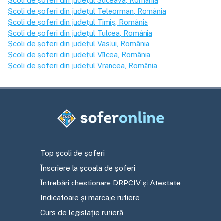
Școli de șoferi din județul
Suceava
, România
Școli de șoferi din județul
Teleorman
, România
Școli de șoferi din județul
Timiș
, România
Școli de șoferi din județul
Tulcea
, România
Școli de șoferi din județul
Vaslui
, România
Școli de șoferi din județul
Vîlcea
, România
Școli de șoferi din județul
Vrancea
, România
Top școli de șoferi
Înscriere la școala de șoferi
Întrebări chestionare DRPCIV și Atestate
Indicatoare și marcaje rutiere
Curs de legislație rutieră