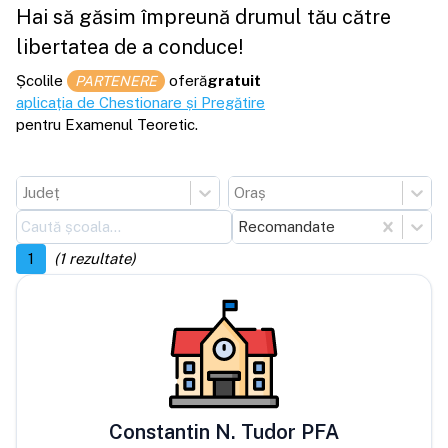
Hai să găsim împreună drumul tău către
libertatea de a conduce!
Școlile
oferă
gratuit
PARTENERE
aplicația de Chestionare și Pregătire
pentru Examenul Teoretic.
Județ
Oraș
Recomandate
1
(
1
rezultate)
Constantin N. Tudor PFA