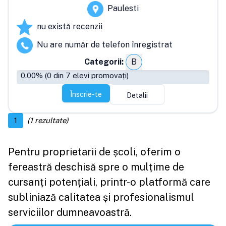
Paulesti
nu există recenzii
Nu are număr de telefon înregistrat
Categorii:
B
0.00
% (
0
din
7
elevi promovați)
Înscrie-te
Detalii
1
(
1
rezultate)
Pentru proprietarii de școli, oferim o
fereastră deschisă spre o mulțime de
cursanți potențiali, printr-o platformă care
subliniază calitatea și profesionalismul
serviciilor dumneavoastră.