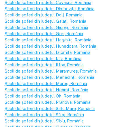
Școli de șoferi din județul
Covasna
, România
Școli de șoferi din județul
Dîmbovița
, România
Școli de șoferi din județul
Dolj
, România
Școli de șoferi din județul
Galați
, România
Școli de șoferi din județul
Giurgiu
, România
Școli de șoferi din județul
Gorj
, România
Școli de șoferi din județul
Harghita
, România
Școli de șoferi din județul
Hunedoara
, România
Școli de șoferi din județul
Ialomița
, România
Școli de șoferi din județul
Iași
, România
Școli de șoferi din județul
Ilfov
, România
Școli de șoferi din județul
Maramureș
, România
Școli de șoferi din județul
Mehedinți
, România
Școli de șoferi din județul
Mureș
, România
Școli de șoferi din județul
Neamț
, România
Școli de șoferi din județul
Olt
, România
Școli de șoferi din județul
Prahova
, România
Școli de șoferi din județul
Satu Mare
, România
Școli de șoferi din județul
Sălaj
, România
Școli de șoferi din județul
Sibiu
, România