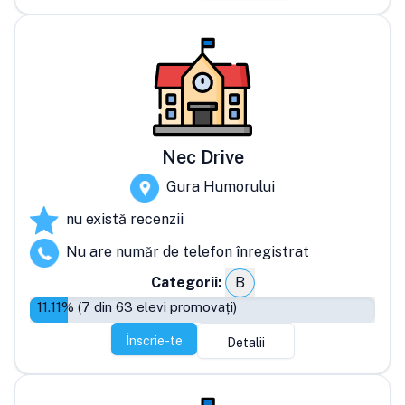
Nec Drive
Gura Humorului
nu există recenzii
Nu are număr de telefon înregistrat
Categorii:
B
11.11
% (
7
din
63
elevi promovați)
Înscrie-te
Detalii