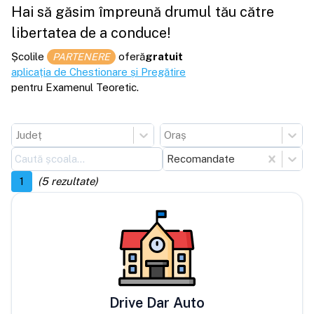
Hai să găsim împreună drumul tău către
libertatea de a conduce!
Școlile
oferă
gratuit
PARTENERE
aplicația de Chestionare și Pregătire
pentru Examenul Teoretic.
Județ
Oraș
Recomandate
1
(
5
rezultate)
Drive Dar Auto