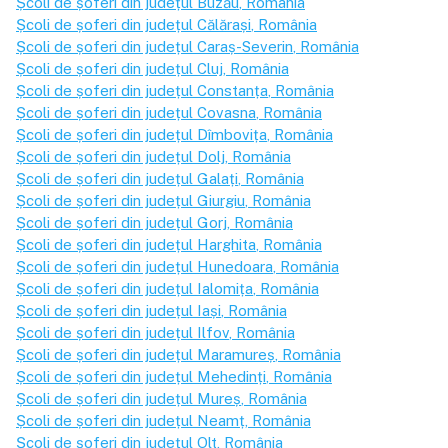
Școli de șoferi din județul
Buzău
, România
Școli de șoferi din județul
Călărași
, România
Școli de șoferi din județul
Caraș-Severin
, România
Școli de șoferi din județul
Cluj
, România
Școli de șoferi din județul
Constanța
, România
Școli de șoferi din județul
Covasna
, România
Școli de șoferi din județul
Dîmbovița
, România
Școli de șoferi din județul
Dolj
, România
Școli de șoferi din județul
Galați
, România
Școli de șoferi din județul
Giurgiu
, România
Școli de șoferi din județul
Gorj
, România
Școli de șoferi din județul
Harghita
, România
Școli de șoferi din județul
Hunedoara
, România
Școli de șoferi din județul
Ialomița
, România
Școli de șoferi din județul
Iași
, România
Școli de șoferi din județul
Ilfov
, România
Școli de șoferi din județul
Maramureș
, România
Școli de șoferi din județul
Mehedinți
, România
Școli de șoferi din județul
Mureș
, România
Școli de șoferi din județul
Neamț
, România
Școli de șoferi din județul
Olt
, România