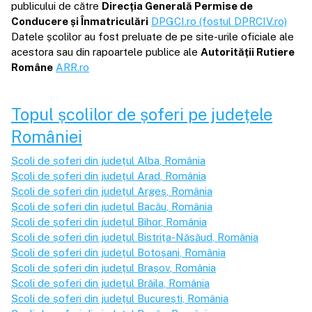
publicului de către
Direcția Generală Permise de
Conducere și Înmatriculări
DPGCI.ro (fostul DPRCIV.ro)
Datele școlilor au fost preluate de pe site-urile oficiale ale
acestora sau din rapoartele publice ale
Autorității Rutiere
Române
ARR.ro
Topul școlilor de șoferi pe județele
României
Școli de șoferi din județul
Alba
, România
Școli de șoferi din județul
Arad
, România
Școli de șoferi din județul
Argeș
, România
Școli de șoferi din județul
Bacău
, România
Școli de șoferi din județul
Bihor
, România
Școli de șoferi din județul
Bistrița-Năsăud
, România
Școli de șoferi din județul
Botoșani
, România
Școli de șoferi din județul
Brașov
, România
Școli de șoferi din județul
Brăila
, România
Școli de șoferi din județul
București
, România