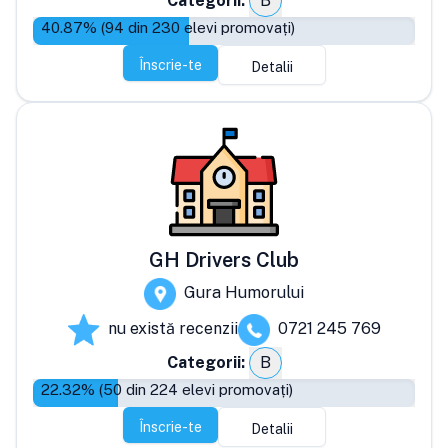
Categorii:
B
40.87
% (
94
din
230
elevi promovați)
Înscrie-te
Detalii
GH Drivers Club
Gura Humorului
nu există recenzii
0721 245 769
Categorii:
B
22.32
% (
50
din
224
elevi promovați)
Înscrie-te
Detalii