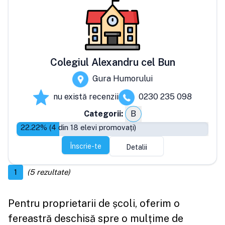
Colegiul Alexandru cel Bun
Gura Humorului
nu există recenzii
0230 235 098
Categorii:
B
22.22
% (
4
din
18
elevi promovați)
Înscrie-te
Detalii
1
(
5
rezultate)
Pentru proprietarii de școli, oferim o
fereastră deschisă spre o mulțime de