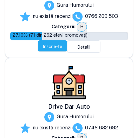
Gura Humorului
nu există recenzii
0766 209 503
Categorii:
B
27.10
% (
71
din
262
elevi promovați)
Înscrie-te
Detalii
Drive Dar Auto
Gura Humorului
nu există recenzii
0748 682 692