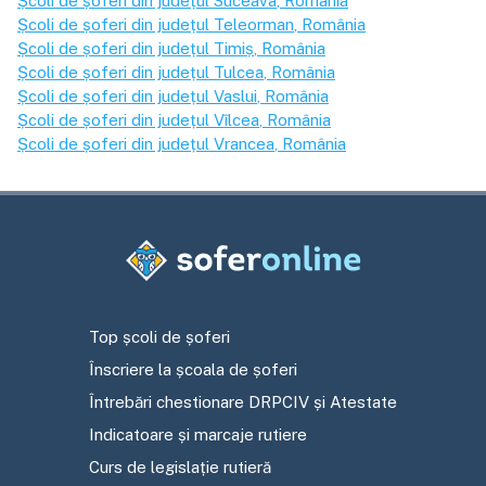
Școli de șoferi din județul
Suceava
, România
Școli de șoferi din județul
Teleorman
, România
Școli de șoferi din județul
Timiș
, România
Școli de șoferi din județul
Tulcea
, România
Școli de șoferi din județul
Vaslui
, România
Școli de șoferi din județul
Vîlcea
, România
Școli de șoferi din județul
Vrancea
, România
Top școli de șoferi
Înscriere la școala de șoferi
Întrebări chestionare DRPCIV și Atestate
Indicatoare și marcaje rutiere
Curs de legislație rutieră