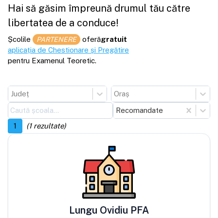
Hai să găsim împreună drumul tău către
libertatea de a conduce!
Școlile
oferă
gratuit
PARTENERE
aplicația de Chestionare și Pregătire
pentru Examenul Teoretic.
Județ
Oraș
Recomandate
1
(
1
rezultate)
Lungu Ovidiu PFA