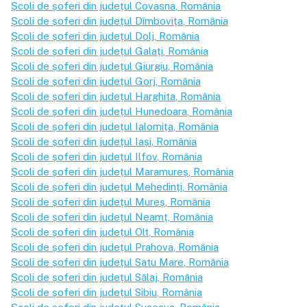
Școli de șoferi din județul
Covasna
, România
Școli de șoferi din județul
Dîmbovița
, România
Școli de șoferi din județul
Dolj
, România
Școli de șoferi din județul
Galați
, România
Școli de șoferi din județul
Giurgiu
, România
Școli de șoferi din județul
Gorj
, România
Școli de șoferi din județul
Harghita
, România
Școli de șoferi din județul
Hunedoara
, România
Școli de șoferi din județul
Ialomița
, România
Școli de șoferi din județul
Iași
, România
Școli de șoferi din județul
Ilfov
, România
Școli de șoferi din județul
Maramureș
, România
Școli de șoferi din județul
Mehedinți
, România
Școli de șoferi din județul
Mureș
, România
Școli de șoferi din județul
Neamț
, România
Școli de șoferi din județul
Olt
, România
Școli de șoferi din județul
Prahova
, România
Școli de șoferi din județul
Satu Mare
, România
Școli de șoferi din județul
Sălaj
, România
Școli de șoferi din județul
Sibiu
, România