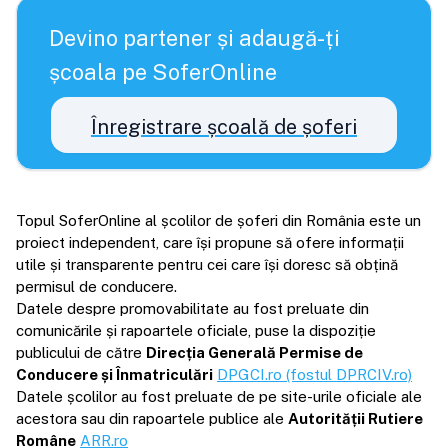
Devino partener și adaugă-ți
școala pe SoferOnline
Înregistrare școală de șoferi
Topul SoferOnline al școlilor de șoferi din România este un
proiect independent, care își propune să ofere informații
utile și transparente pentru cei care își doresc să obțină
permisul de conducere.
Datele despre promovabilitate au fost preluate din
comunicările și rapoartele oficiale, puse la dispoziție
publicului de către
Direcția Generală Permise de
Conducere și Înmatriculări
DPGCI.ro (fostul DPRCIV.ro)
Datele școlilor au fost preluate de pe site-urile oficiale ale
acestora sau din rapoartele publice ale
Autorității Rutiere
Române
ARR.ro