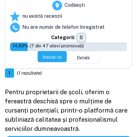
Codăești
nu există recenzii
Nu are număr de telefon înregistrat
Categorii:
B
14.89
% (
7
din
47
elevi promovați)
Înscrie-te
Detalii
1
(
1
rezultate)
Pentru proprietarii de școli, oferim o
fereastră deschisă spre o mulțime de
cursanți potențiali, printr-o platformă care
subliniază calitatea și profesionalismul
serviciilor dumneavoastră.