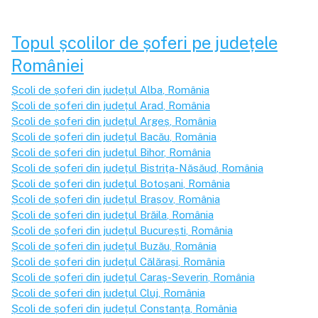
Topul școlilor de șoferi pe județele
României
Școli de șoferi din județul
Alba
, România
Școli de șoferi din județul
Arad
, România
Școli de șoferi din județul
Argeș
, România
Școli de șoferi din județul
Bacău
, România
Școli de șoferi din județul
Bihor
, România
Școli de șoferi din județul
Bistrița-Năsăud
, România
Școli de șoferi din județul
Botoșani
, România
Școli de șoferi din județul
Brașov
, România
Școli de șoferi din județul
Brăila
, România
Școli de șoferi din județul
București
, România
Școli de șoferi din județul
Buzău
, România
Școli de șoferi din județul
Călărași
, România
Școli de șoferi din județul
Caraș-Severin
, România
Școli de șoferi din județul
Cluj
, România
Școli de șoferi din județul
Constanța
, România