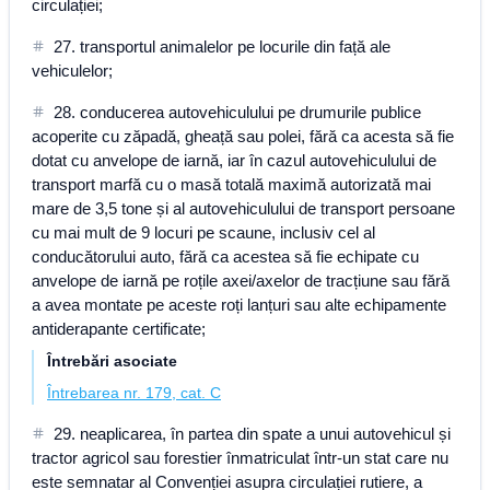
circulației;
27. transportul animalelor pe locurile din față ale
vehiculelor;
28. conducerea autovehiculului pe drumurile publice
acoperite cu zăpadă, gheață sau polei, fără ca acesta să fie
dotat cu anvelope de iarnă, iar în cazul autovehiculului de
transport marfă cu o masă totală maximă autorizată mai
mare de 3,5 tone și al autovehiculului de transport persoane
cu mai mult de 9 locuri pe scaune, inclusiv cel al
conducătorului auto, fără ca acestea să fie echipate cu
anvelope de iarnă pe roțile axei/axelor de tracțiune sau fără
a avea montate pe aceste roți lanțuri sau alte echipamente
antiderapante certificate;
Întrebări asociate
Întrebarea nr. 179, cat. C
29. neaplicarea, în partea din spate a unui autovehicul și
tractor agricol sau forestier înmatriculat într-un stat care nu
este semnatar al Convenției asupra circulației rutiere, a