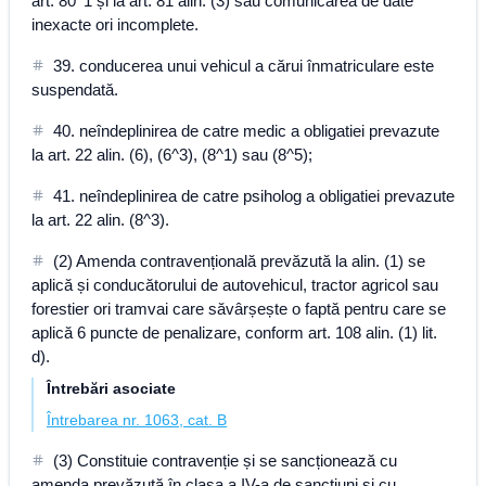
art. 80^1 și la art. 81 alin. (3) sau comunicarea de date
inexacte ori incomplete.
39. conducerea unui vehicul a cărui înmatriculare este
suspendată.
40. neîndeplinirea de catre medic a obligatiei prevazute
la art. 22 alin. (6), (6^3), (8^1) sau (8^5);
41. neîndeplinirea de catre psiholog a obligatiei prevazute
la art. 22 alin. (8^3).
(2) Amenda contravențională prevăzută la alin. (1) se
aplică și conducătorului de autovehicul, tractor agricol sau
forestier ori tramvai care săvârșește o faptă pentru care se
aplică 6 puncte de penalizare, conform art. 108 alin. (1) lit.
d).
Întrebări asociate
Întrebarea nr. 1063, cat. B
(3) Constituie contravenție și se sancționează cu
amenda prevăzută în clasa a IV-a de sancțiuni și cu