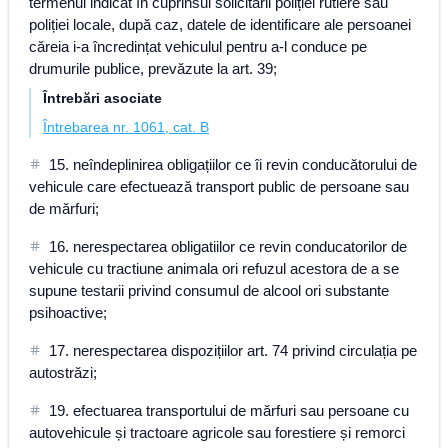
termenul indicat în cuprinsul solicitării poliției rutiere sau
poliției locale, după caz, datele de identificare ale persoanei
căreia i-a încredințat vehiculul pentru a-l conduce pe
drumurile publice, prevăzute la art. 39;
Întrebări asociate
Întrebarea nr. 1061, cat. B
15. neîndeplinirea obligațiilor ce îi revin conducătorului de
vehicule care efectuează transport public de persoane sau
de mărfuri;
16. nerespectarea obligatiilor ce revin conducatorilor de
vehicule cu tractiune animala ori refuzul acestora de a se
supune testarii privind consumul de alcool ori substante
psihoactive;
17. nerespectarea dispozițiilor art. 74 privind circulația pe
autostrăzi;
19. efectuarea transportului de mărfuri sau persoane cu
autovehicule și tractoare agricole sau forestiere și remorci